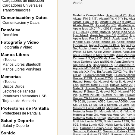
Cargadores de Inducción
Audio
Cargadores Universales
Transformadores
Modelos Compatibles:
Acer Liquid Z5
,
Alca
Comunicación y Datos
Alcatel Pixi 3 4.5"
,
Alcatel Pixi 4 (4") 3g
,
Alca
Alcatel Pop 3 5,0"
,
Alcatel Pop 3 5,5"3g(50
Comunicación y Datos
Alcatel Pop C1
,
Alcatel Pop C3
,
Alcatel Pop
Apple Ipad 10,5" Pro (2018)
,
Apple Ipad 2
,
Domótica
9,7" (2018)
,
Apple Ipad Air
,
Apple Ipad Air 2
Domótica
Ipad Mini 4
,
Apple Ipad Pro 10,5" 2017
,
App
Apple Ipad Pro 12,9" 2018
,
Apple Ipad Pro 
Fotografía y Vídeo
Iphone 4/4s
,
Apple Iphone 4s
,
Apple Iphon
Iphone 6s
,
Apple Iphone 6s Plus
,
Apple Iph
Fotografía y Vídeo
Se
,
Apple Iphone X
,
Apple Iphone Xr
,
Apple
Watch 42 Mm
,
Apple Watch 44mm
,
Asus Zen
Manos Libres
Asus Zenfone 3 Max (zc520tl)
,
Asus Zenfone
Zenfone 4 5,5"(ze554kl)
,
Asus Zenfone 4 Ma
«Todos»
Asus Zenfone Live (zb501kl)
,
Asus Zenfone 
Manos Libres Bluetooth
Aquaris E4.5
,
Bq Aquaris E5
,
Bq Aquaris E5
Aquaris M5.5/M 2017
,
Bq Aquaris U / U Lite
Manos Libres Portátiles
Aquaris X/X Pro
,
Bq Aquaris X2/X2 Pro
,
Bq 
G6 4g
,
Huawei Ascend Mate
,
Huawei Ascen
Memorias
Huawei G730
,
Huawei G750
,
Huawei Gr3/P8
«Todos»
Huawei Honor 6x
,
Huawei Honor 8
,
Huawei 
Lite
,
Huawei Mate 10 Pro
,
Huawei Mate 20
,
Discos Duros
Mate S
,
Huawei Nova
,
Huawei Nova 5i
,
Huaw
Lectores de Tarjetas
Huawei P Smart Z
,
Huawei P10
,
Huawei P10
P9
,
Huawei P9 Lite
,
Huawei P9 Plus
,
Huawei
Pendrives / Memorias USB
Huawei Y6 Ii Compact
,
Huawei Y6 Pro
,
Huaw
Tarjetas de Memoria
Y9 2018
,
Lenovo A536
,
Lenovo A6000
,
Len
K5
,
Lg K8
,
Lg M1
,
Lg X Screen
,
Lg Zero
,
Mi
Protectores de Pantalla
Microsoft Lumia 640 Xl
,
Microsoft Lumia 650
Motorola Moto E4
,
Motorola Moto G / Moto 
Protectores de Pantalla
Motorola Moto G4
,
Motorola Moto G4 Play
,
Motorola Moto X (2014)
,
Motorola Moto X Pl
Salud y Deporte
8
,
Nokia Lumia 1020
,
Nokia Lumia 1320
,
No
625
,
Nokia Lumia 630
,
Nokia Lumia 635
,
No
Salud y Deporte
930
,
Samsung Galaxy A20e
,
Samsung Gala
Samsung Galaxy A5
,
Samsung Galaxy A5 2
Sonido
Samsung Galaxy A7 2016
,
Samsung Galaxy