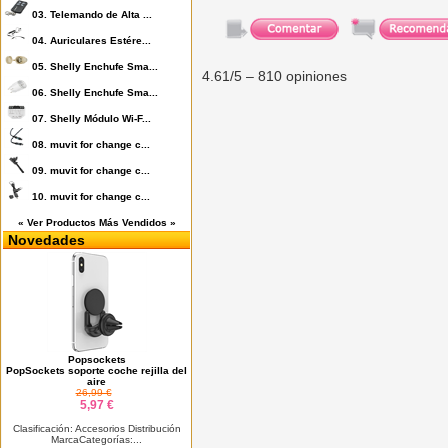
03.
Telemando de Alta ...
04.
Auriculares Estére...
05.
Shelly Enchufe Sma...
4.61
/5 –
810
opiniones
06.
Shelly Enchufe Sma...
07.
Shelly Módulo Wi-F...
08.
muvit for change c...
09.
muvit for change c...
10.
muvit for change c...
« Ver Productos Más Vendidos »
Novedades
Popsockets
PopSockets soporte coche rejilla del
aire
26,99 €
5,97 €
Clasificación: Accesorios Distribución
MarcaCategorías:...