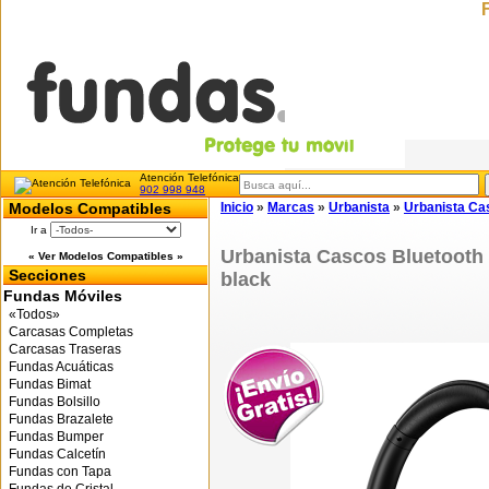
Atención Telefónica
902 998 948
Modelos Compatibles
Inicio
»
Marcas
»
Urbanista
»
Urbanista Cas
Ir a
Urbanista Cascos Bluetooth 
« Ver Modelos Compatibles »
Secciones
black
Fundas Móviles
«Todos»
Carcasas Completas
Carcasas Traseras
Fundas Acuáticas
Fundas Bimat
Fundas Bolsillo
Fundas Brazalete
Fundas Bumper
Fundas Calcetín
Fundas con Tapa