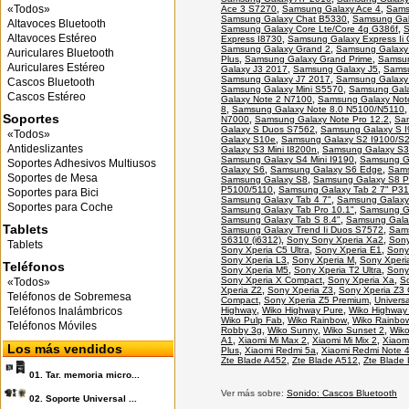
«Todos»
Ace 3 S7270
,
Samsung Galaxy Ace 4
,
Sams
Samsung Galaxy Chat B5330
,
Samsung Gal
Altavoces Bluetooth
Samsung Galaxy Core Lte/Core 4g G386f
,
S
Altavoces Estéreo
Express I8730
,
Samsung Galaxy Express Ii
Samsung Galaxy Grand 2
,
Samsung Galaxy
Auriculares Bluetooth
Plus
,
Samsung Galaxy Grand Prime
,
Samsun
Auriculares Estéreo
Galaxy J3 2017
,
Samsung Galaxy J5
,
Samsu
Samsung Galaxy J7 2017
,
Samsung Galaxy
Cascos Bluetooth
Samsung Galaxy Mini S5570
,
Samsung Gala
Cascos Estéreo
Galaxy Note 2 N7100
,
Samsung Galaxy Not
8
,
Samsung Galaxy Note 8.0 N5100/N5110
Soportes
N7000
,
Samsung Galaxy Note Pro 12.2
,
Sa
Galaxy S Duos S7562
,
Samsung Galaxy S I
«Todos»
Galaxy S10e
,
Samsung Galaxy S2 I9100/S2
Antideslizantes
Galaxy S3 Mini I8200n
,
Samsung Galaxy S3
Samsung Galaxy S4 Mini I9190
,
Samsung G
Soportes Adhesivos Multiusos
Galaxy S6
,
Samsung Galaxy S6 Edge
,
Sams
Soportes de Mesa
Samsung Galaxy S8
,
Samsung Galaxy S8 P
P5100/5110
,
Samsung Galaxy Tab 2 7" P3
Soportes para Bici
Samsung Galaxy Tab 4 7"
,
Samsung Galaxy 
Soportes para Coche
Samsung Galaxy Tab Pro 10.1"
,
Samsung Ga
Samsung Galaxy Tab S 8.4"
,
Samsung Galax
Tablets
Samsung Galaxy Trend Ii Duos S7572
,
Sams
S6310 (i6312)
,
Sony Sony Xperia Xa2
,
Sony
Tablets
Sony Xperia C5 Ultra
,
Sony Xperia E1
,
Sony
Sony Xperia L3
,
Sony Xperia M
,
Sony Xperi
Teléfonos
Sony Xperia M5
,
Sony Xperia T2 Ultra
,
Sony
Sony Xperia X Compact
,
Sony Xperia Xa
,
S
«Todos»
Xperia Z2
,
Sony Xperia Z3
,
Sony Xperia Z3
Teléfonos de Sobremesa
Compact
,
Sony Xperia Z5 Premium
,
Universa
Teléfonos Inalámbricos
Highway
,
Wiko Highway Pure
,
Wiko Highway
Wiko Pulp Fab
,
Wiko Rainbow
,
Wiko Rainbo
Teléfonos Móviles
Robby 3g
,
Wiko Sunny
,
Wiko Sunset 2
,
Wik
A1
,
Xiaomi Mi Max 2
,
Xiaomi Mi Mix 2
,
Xiaomi
Los más vendidos
Plus
,
Xiaomi Redmi 5a
,
Xiaomi Redmi Note 
Zte Blade A452
,
Zte Blade A512
,
Zte Blade 
01.
Tar. memoria micro...
Ver más sobre:
Sonido: Cascos Bluetooth
02.
Soporte Universal ...