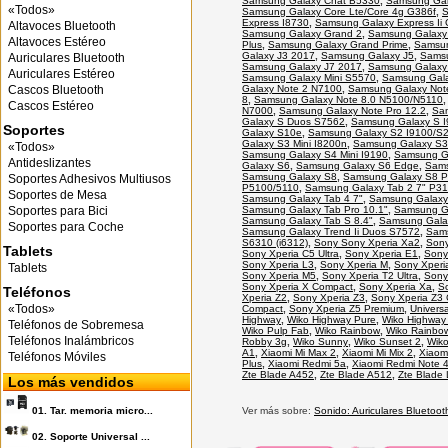
Samsung Galaxy Chat B5330
,
Samsung Gal
«Todos»
Samsung Galaxy Core Lte/Core 4g G386f
,
S
Express I8730
,
Samsung Galaxy Express Ii
Altavoces Bluetooth
Samsung Galaxy Grand 2
,
Samsung Galaxy
Altavoces Estéreo
Plus
,
Samsung Galaxy Grand Prime
,
Samsun
Galaxy J3 2017
,
Samsung Galaxy J5
,
Samsu
Auriculares Bluetooth
Samsung Galaxy J7 2017
,
Samsung Galaxy
Auriculares Estéreo
Samsung Galaxy Mini S5570
,
Samsung Gala
Galaxy Note 2 N7100
,
Samsung Galaxy Not
Cascos Bluetooth
8
,
Samsung Galaxy Note 8.0 N5100/N5110
Cascos Estéreo
N7000
,
Samsung Galaxy Note Pro 12.2
,
Sa
Galaxy S Duos S7562
,
Samsung Galaxy S I
Soportes
Galaxy S10e
,
Samsung Galaxy S2 I9100/S2
Galaxy S3 Mini I8200n
,
Samsung Galaxy S3
«Todos»
Samsung Galaxy S4 Mini I9190
,
Samsung G
Antideslizantes
Galaxy S6
,
Samsung Galaxy S6 Edge
,
Sams
Samsung Galaxy S8
,
Samsung Galaxy S8 P
Soportes Adhesivos Multiusos
P5100/5110
,
Samsung Galaxy Tab 2 7" P3
Soportes de Mesa
Samsung Galaxy Tab 4 7"
,
Samsung Galaxy 
Samsung Galaxy Tab Pro 10.1"
,
Samsung Ga
Soportes para Bici
Samsung Galaxy Tab S 8.4"
,
Samsung Galax
Soportes para Coche
Samsung Galaxy Trend Ii Duos S7572
,
Sams
S6310 (i6312)
,
Sony Sony Xperia Xa2
,
Sony
Tablets
Sony Xperia C5 Ultra
,
Sony Xperia E1
,
Sony
Sony Xperia L3
,
Sony Xperia M
,
Sony Xperi
Tablets
Sony Xperia M5
,
Sony Xperia T2 Ultra
,
Sony
Sony Xperia X Compact
,
Sony Xperia Xa
,
S
Teléfonos
Xperia Z2
,
Sony Xperia Z3
,
Sony Xperia Z3
«Todos»
Compact
,
Sony Xperia Z5 Premium
,
Universa
Highway
,
Wiko Highway Pure
,
Wiko Highway
Teléfonos de Sobremesa
Wiko Pulp Fab
,
Wiko Rainbow
,
Wiko Rainbo
Teléfonos Inalámbricos
Robby 3g
,
Wiko Sunny
,
Wiko Sunset 2
,
Wik
A1
,
Xiaomi Mi Max 2
,
Xiaomi Mi Mix 2
,
Xiaomi
Teléfonos Móviles
Plus
,
Xiaomi Redmi 5a
,
Xiaomi Redmi Note 
Zte Blade A452
,
Zte Blade A512
,
Zte Blade 
Los más vendidos
Ver más sobre:
Sonido: Auriculares Bluetoot
01.
Tar. memoria micro...
02.
Soporte Universal ...