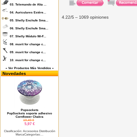
03.
Telemando de Alta ...
04.
Auriculares Estére...
4.22
/5 –
1069
opiniones
05.
Shelly Enchufe Sma...
06.
Shelly Enchufe Sma...
07.
Shelly Módulo Wi-F...
08.
muvit for change c...
09.
muvit for change c...
10.
muvit for change c...
« Ver Productos Más Vendidos »
Novedades
Popsockets
PopSockets soporte adhesivo
Cornflower Chakra
19,49 €
5,97 €
Clasificación: Accesorios Distribución
MarcaCategorías:...