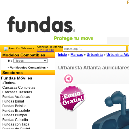
Atención Telefónica
902 998 948
Modelos Compatibles
Inicio
»
Marcas
»
Urbanista
»
Urbanista Atl
Ir a
Urbanista Atlanta auriculare
« Ver Modelos Compatibles »
Secciones
Fundas Móviles
«Todos»
Carcasas Completas
Carcasas Traseras
Fundas Acuáticas
Fundas Bimat
Fundas Bolsillo
Fundas Brazalete
Fundas Bumper
Fundas Calcetín
Fundas con Tapa