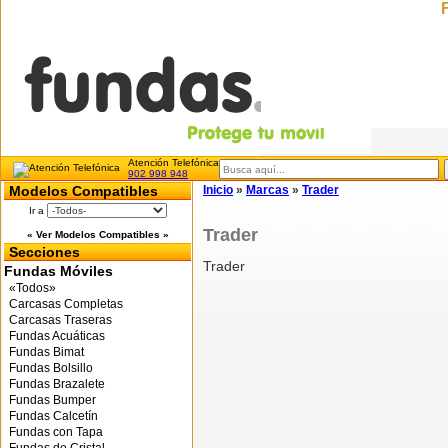
Atención Telefónica
902 998 948
Modelos Compatibles
Inicio
»
Marcas
»
Trader
Ir a
Trader
« Ver Modelos Compatibles »
Secciones
Trader
Fundas Móviles
«Todos»
Carcasas Completas
Carcasas Traseras
Fundas Acuáticas
Fundas Bimat
Fundas Bolsillo
Fundas Brazalete
Fundas Bumper
Fundas Calcetín
Fundas con Tapa