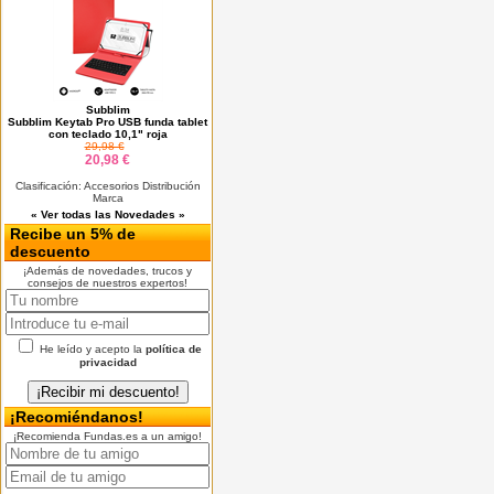
Subblim
Subblim Keytab Pro USB funda tablet
con teclado 10,1" roja
29,98 €
20,98 €
Clasificación: Accesorios Distribución
Marca
« Ver todas las Novedades »
Recibe un 5% de
descuento
¡Además de novedades, trucos y
consejos de nuestros expertos!
He leído y acepto la
política de
privacidad
¡Recomiéndanos!
¡Recomienda Fundas.es a un amigo!