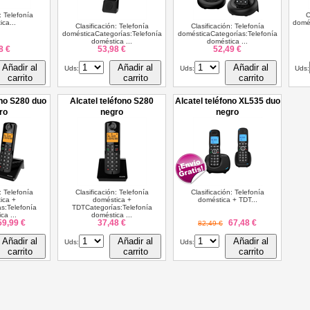
: Telefonía
C
ca...
domés
Clasificación: Telefonía
Clasificación: Telefonía
domésticaCategorías:Telefonía
domésticaCategorías:Telefonía
doméstica ...
doméstica ...
8 €
53,98 €
52,49 €
Añadir al
Añadir al
Añadir al
Uds:
Uds:
Uds:
carrito
carrito
carrito
ono S280 duo
Alcatel teléfono S280
Alcatel teléfono XL535 duo
ro
negro
negro
: Telefonía
Clasificación: Telefonía
Clasificación: Telefonía
ica +
doméstica +
doméstica + TDT...
s:Telefonía
TDTCategorías:Telefonía
ca ...
doméstica ...
59,99 €
37,48 €
67,48 €
82,49 €
Añadir al
Añadir al
Añadir al
Uds:
Uds:
carrito
carrito
carrito