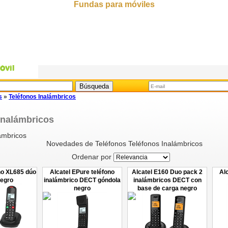
Fundas para móviles
s
»
Teléfonos Inalámbricos
Inalámbricos
ámbricos
Novedades de Teléfonos Teléfonos Inalámbricos
Ordenar por
ono XL685 dúo
Alcatel EPure teléfono
Alcatel E160 Duo pack 2
Al
egro
inalámbrico DECT góndola
inalámbricos DECT con
negro
base de carga negro