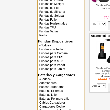
Fundas de Cristal
Fundas de Minigel
Clasificación
Fundas de Piel
domésti
Fundas de Silicona
Fundas de Solapa
67,4
Fundas Folio
Fundas Horizontales
Uds:
Fundas TPU
Fundas Varias
Packs
Alcatel teléf
neg
Fundas Dispositivos
«Todos»
Fundas con Teclado
Fundas para Cámara
Fundas para GPS
Fundas para MP3
Fundas para Portátil
Clasificación
Fundas para Tablet
domést
TDTCategoría
Baterías y Cargadores
domésti
«Todos»
67,48 €
Adaptadores
Uds:
Bases Cargadoras
Baterías Externas
Baterías Litio
Baterías Polímero Litio
Cables Cargadores
Cargadores Coche