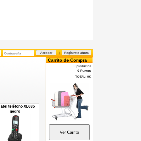
|
Carrito de Compra
0 productos
0 Puntos
TOTAL:
0€
catel teléfono XL685
negro