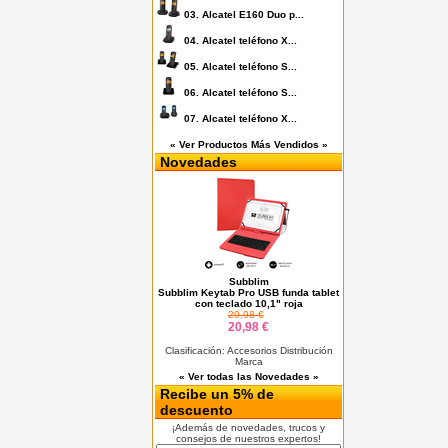
03.
Alcatel E160 Duo p...
04.
Alcatel teléfono X...
05.
Alcatel teléfono S...
06.
Alcatel teléfono S...
07.
Alcatel teléfono X...
« Ver Productos Más Vendidos »
Novedades
Subblim
Subblim Keytab Pro USB funda tablet
con teclado 10,1" roja
29,98 €
20,98 €
Clasificación: Accesorios Distribución
Marca
« Ver todas las Novedades »
Recibe un 5% de
descuento
¡Además de novedades, trucos y
consejos de nuestros expertos!