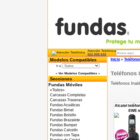
Atención Telefónica
902 998 948
Modelos Compatibles
Inicio
»
Teléfono
Ir a
Teléfonos 
« Ver Modelos Compatibles »
Secciones
Teléfonos Inal
Fundas Móviles
«Todos»
Carcasas Completas
Carcasas Traseras
Fundas Acuáticas
Alcatel teléf
Fundas Bimat
EWE n
Fundas Bolsillo
Fundas Brazalete
Fundas Bumper
Fundas Calcetín
Fundas con Tapa