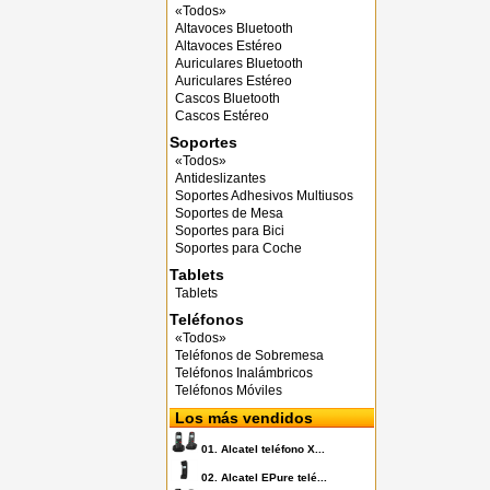
«Todos»
Altavoces Bluetooth
Altavoces Estéreo
Auriculares Bluetooth
Auriculares Estéreo
Cascos Bluetooth
Cascos Estéreo
Soportes
«Todos»
Antideslizantes
Soportes Adhesivos Multiusos
Soportes de Mesa
Soportes para Bici
Soportes para Coche
Tablets
Tablets
Teléfonos
«Todos»
Teléfonos de Sobremesa
Teléfonos Inalámbricos
Teléfonos Móviles
Los más vendidos
01.
Alcatel teléfono X...
02.
Alcatel EPure telé...