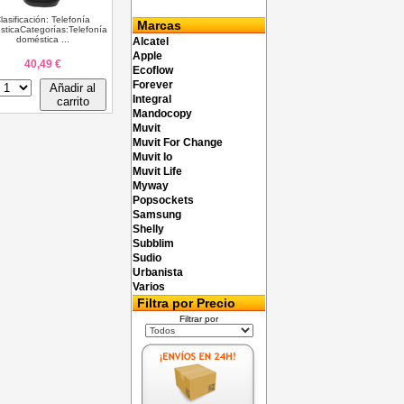
lasificación: Telefonía
Marcas
ticaCategorías:Telefonía
doméstica ...
Alcatel
Apple
40,49 €
Ecoflow
Forever
Añadir al
Integral
carrito
Mandocopy
Muvit
Muvit For Change
Muvit Io
Muvit Life
Myway
Popsockets
Samsung
Shelly
Subblim
Sudio
Urbanista
Varios
Filtra por Precio
Filtrar por