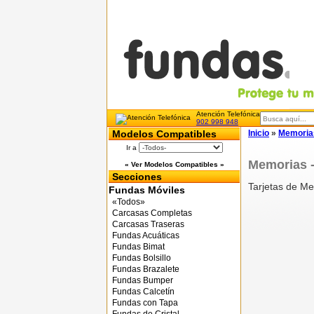
Atención Telefónica
902 998 948
Modelos Compatibles
Inicio
»
Memoria
Ir a
Memorias -
« Ver Modelos Compatibles »
Secciones
Tarjetas de M
Fundas Móviles
«Todos»
Carcasas Completas
Carcasas Traseras
Fundas Acuáticas
Fundas Bimat
Fundas Bolsillo
Fundas Brazalete
Fundas Bumper
Fundas Calcetín
Fundas con Tapa