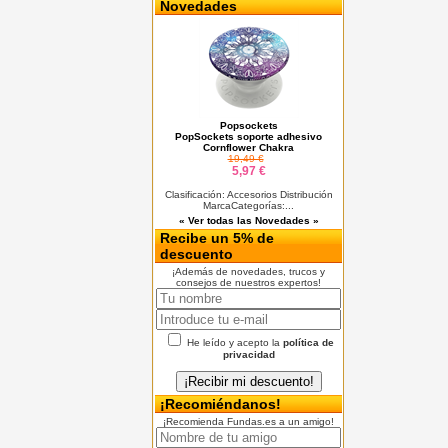
Novedades
Popsockets
PopSockets soporte adhesivo
Cornflower Chakra
19,49 €
5,97 €
Clasificación: Accesorios Distribución
MarcaCategorías:...
« Ver todas las Novedades »
Recibe un 5% de
descuento
¡Además de novedades, trucos y
consejos de nuestros expertos!
He leído y acepto la
política de
privacidad
¡Recomiéndanos!
¡Recomienda Fundas.es a un amigo!