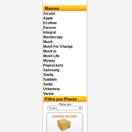
Marcas
Alcatel
Apple
Ecoflow
Forever
Integral
Mandocopy
Muvit
Muvit For Change
Muvit Io
Muvit Life
Myway
Popsockets
Samsung
Shelly
Subblim
Sudio
Urbanista
Varios
Filtra por Precio
Filtrar por