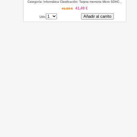
Categoría: Informática Clasificación: Tarjeta memoria Micro SDHC...
41,49 €
41,93 €
Añadir al carrito
Uds: