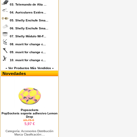
03.
Telemando de Alta ...
04.
Auriculares Estére...
05.
Shelly Enchufe Sma...
06.
Shelly Enchufe Sma...
07.
Shelly Módulo Wi-F...
08.
muvit for change c...
09.
muvit for change c...
10.
muvit for change c...
« Ver Productos Más Vendidos »
Novedades
Popsockets
PopSockets soporte adhesivo Lemon
Drop
19,75 €
5,97 €
Categoría: Accesorios Distribución
Marca Clasificación:...