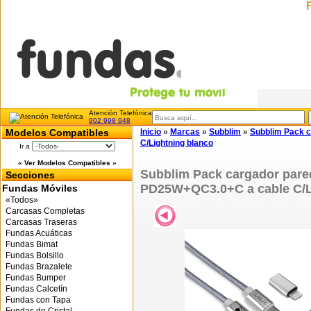
Atención Telefónica
902 998 948
Modelos Compatibles
Inicio
»
Marcas
»
Subblim
»
Subblim Pack 
C/Lightning blanco
Ir a
« Ver Modelos Compatibles »
Subblim Pack cargador pare
Secciones
PD25W+QC3.0+C a cable C/L
Fundas Móviles
«Todos»
Carcasas Completas
Carcasas Traseras
Fundas Acuáticas
Fundas Bimat
Fundas Bolsillo
Fundas Brazalete
Fundas Bumper
Fundas Calcetín
Fundas con Tapa