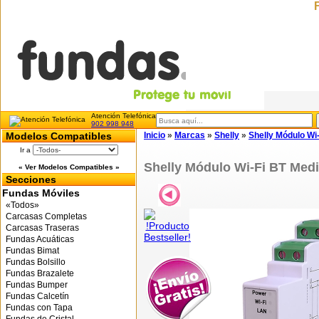
Atención Telefónica
902 998 948
Modelos Compatibles
Inicio
»
Marcas
»
Shelly
»
Shelly Módulo W
Ir a
Shelly Módulo Wi-Fi BT Me
« Ver Modelos Compatibles »
Secciones
Fundas Móviles
«Todos»
Carcasas Completas
Carcasas Traseras
Fundas Acuáticas
Fundas Bimat
Fundas Bolsillo
Fundas Brazalete
Fundas Bumper
Fundas Calcetín
Fundas con Tapa