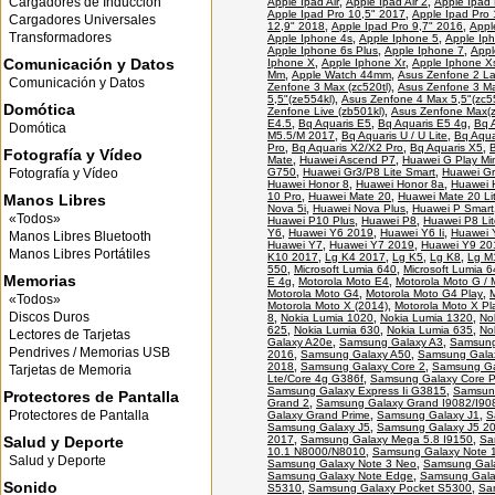
Cargadores de Inducción
Apple Ipad Air
,
Apple Ipad Air 2
,
Apple Ipad 
Apple Ipad Pro 10,5" 2017
,
Apple Ipad Pro 
Cargadores Universales
12,9" 2018
,
Apple Ipad Pro 9,7" 2016
,
Appl
Transformadores
Apple Iphone 4s
,
Apple Iphone 5
,
Apple Ip
Apple Iphone 6s Plus
,
Apple Iphone 7
,
Appl
Comunicación y Datos
Iphone X
,
Apple Iphone Xr
,
Apple Iphone X
Mm
,
Apple Watch 44mm
,
Asus Zenfone 2 La
Comunicación y Datos
Zenfone 3 Max (zc520tl)
,
Asus Zenfone 3 Ma
5,5"(ze554kl)
,
Asus Zenfone 4 Max 5,5"(zc5
Domótica
Zenfone Live (zb501kl)
,
Asus Zenfone Max(z
E4.5
,
Bq Aquaris E5
,
Bq Aquaris E5 4g
,
Bq 
Domótica
M5.5/M 2017
,
Bq Aquaris U / U Lite
,
Bq Aqua
Pro
,
Bq Aquaris X2/X2 Pro
,
Bq Aquaris X5
,
B
Fotografía y Vídeo
Mate
,
Huawei Ascend P7
,
Huawei G Play Mi
Fotografía y Vídeo
G750
,
Huawei Gr3/P8 Lite Smart
,
Huawei G
Huawei Honor 8
,
Huawei Honor 8a
,
Huawei H
10 Pro
,
Huawei Mate 20
,
Huawei Mate 20 Li
Manos Libres
Nova 5i
,
Huawei Nova Plus
,
Huawei P Smart
«Todos»
Huawei P10 Plus
,
Huawei P8
,
Huawei P8 Lit
Y6
,
Huawei Y6 2019
,
Huawei Y6 Ii
,
Huawei 
Manos Libres Bluetooth
Huawei Y7
,
Huawei Y7 2019
,
Huawei Y9 20
Manos Libres Portátiles
K10 2017
,
Lg K4 2017
,
Lg K5
,
Lg K8
,
Lg M
550
,
Microsoft Lumia 640
,
Microsoft Lumia 6
Memorias
E 4g
,
Motorola Moto E4
,
Motorola Moto G / 
Motorola Moto G4
,
Motorola Moto G4 Play
,
«Todos»
Motorola Moto X (2014)
,
Motorola Moto X Pl
Discos Duros
8
,
Nokia Lumia 1020
,
Nokia Lumia 1320
,
No
625
,
Nokia Lumia 630
,
Nokia Lumia 635
,
No
Lectores de Tarjetas
Galaxy A20e
,
Samsung Galaxy A3
,
Samsung
Pendrives / Memorias USB
2016
,
Samsung Galaxy A50
,
Samsung Gala
2018
,
Samsung Galaxy Core 2
,
Samsung Ga
Tarjetas de Memoria
Lte/Core 4g G386f
,
Samsung Galaxy Core 
Samsung Galaxy Express Ii G3815
,
Samsun
Protectores de Pantalla
Grand 2
,
Samsung Galaxy Grand I9082/I90
Protectores de Pantalla
Galaxy Grand Prime
,
Samsung Galaxy J1
,
S
Samsung Galaxy J5
,
Samsung Galaxy J5 2
Salud y Deporte
2017
,
Samsung Galaxy Mega 5.8 I9150
,
Sa
10.1 N8000/N8010
,
Samsung Galaxy Note 1
Salud y Deporte
Samsung Galaxy Note 3 Neo
,
Samsung Gala
Samsung Galaxy Note Edge
,
Samsung Gala
Sonido
S5310
,
Samsung Galaxy Pocket S5300
,
Sa