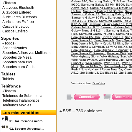
Galaxy S10
,
Samsung Galaxy S10 Plus
,
Sa
«Todos»
I9300
,
Samsung Galaxy S3 Mini I8190
,
Sams
Altavoces Bluetooth
Active I9295
,
Samsung Galaxy S4 I9500/ S
S5 Mini
,
Samsung Galaxy S5/ S5 Neo
,
Sams
Altavoces Estéreo
Samsung Galaxy S7
,
Samsung Galaxy S7 
Auriculares Bluetooth
Samsung Galaxy S9 Plus
,
Samsung Galaxy 
Tab 3 10.1" P5220
,
Samsung Galaxy Tab 3 
Auriculares Estéreo
8.9" P7300
,
Samsung Galaxy Tab A 10,1" 2
Cascos Bluetooth
Galaxy Tab Pro 8.4"
,
Samsung Galaxy Tab S
Galaxy Trend 2 G313hn
,
Samsung Galaxy Tr
Cascos Estéreo
Plus
,
Samsung Galaxy Young Ii
,
Samsung Ga
Sony Xperia C5 Ultra
,
Sony Xperia E1
,
Sony
Soportes
Sony Xperia L3
,
Sony Xperia M
,
Sony Xperi
«Todos»
Sony Xperia M5
,
Sony Xperia T2 Ultra
,
Sony
Sony Xperia X Compact
,
Sony Xperia Xa
,
S
Antideslizantes
Sony Xperia Z3
,
Sony Xperia Z3 Compact
,
S
Soportes Adhesivos Multiusos
Sony Xperia Z5 Premium
,
Universal Wi-fi
,
Wik
Wiko Highway Signs
,
Wiko Highway Star
,
Wi
Soportes de Mesa
Wiko Rainbow Jam
,
Wiko Rainbow Lite
,
Wiko
Soportes para Bici
Sunset 2
,
Wiko Tommy
,
Wiko U Feel
,
Wiko U 
Mix 2
,
Xiaomi Mi Mix 2s
,
Xiaomi Redmi 4a
,
X
Soportes para Coche
Redmi Note 4
,
Xiaomi Redmi Note 5a
,
Xiaom
A512
,
Zte Blade L3
,
Zte Blade L5
,
Zte Blad
Tablets
Tablets
Ver más sobre:
Domótica
Teléfonos
«Todos»
Teléfonos de Sobremesa
Teléfonos Inalámbricos
Teléfonos Móviles
4.55
/5 –
786
opiniones
Los más vendidos
01.
Tar. memoria micro...
02.
Soporte Universal ...