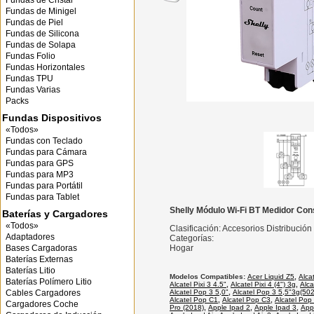
Fundas de Cristal
Fundas de Minigel
Fundas de Piel
Fundas de Silicona
Fundas de Solapa
Fundas Folio
Fundas Horizontales
Fundas TPU
Fundas Varias
Packs
Fundas Dispositivos
«Todos»
Fundas con Teclado
Fundas para Cámara
Fundas para GPS
Fundas para MP3
Fundas para Portátil
Fundas para Tablet
Shelly Módulo Wi-Fi BT Medidor C
Baterías y Cargadores
«Todos»
Clasificación: Accesorios Distribució
Adaptadores
Categorías:
Bases Cargadoras
Hogar
Baterías Externas
Baterías Litio
Modelos Compatibles:
Acer Liquid Z5
,
Alca
Baterías Polímero Litio
Alcatel Pixi 3 4.5"
,
Alcatel Pixi 4 (4") 3g
,
Alca
Cables Cargadores
Alcatel Pop 3 5,0"
,
Alcatel Pop 3 5,5"3g(50
Alcatel Pop C1
,
Alcatel Pop C3
,
Alcatel Pop
Cargadores Coche
Pro (2018)
,
Apple Ipad 2
,
Apple Ipad 3
,
Appl