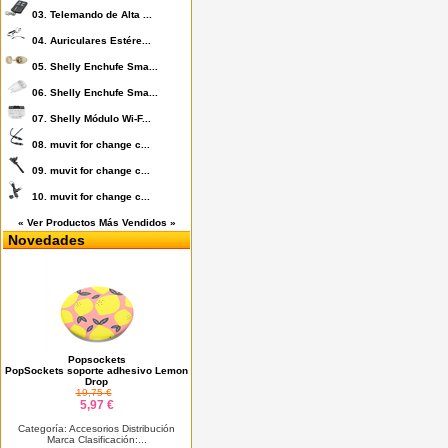
03.
Telemando de Alta ...
04.
Auriculares Estére...
05.
Shelly Enchufe Sma...
06.
Shelly Enchufe Sma...
07.
Shelly Módulo Wi-F...
08.
muvit for change c...
09.
muvit for change c...
10.
muvit for change c...
« Ver Productos Más Vendidos »
Novedades
Popsockets
PopSockets soporte adhesivo Lemon
Drop
19,75 €
5,97 €
Categoría: Accesorios Distribución
Marca Clasificación:...