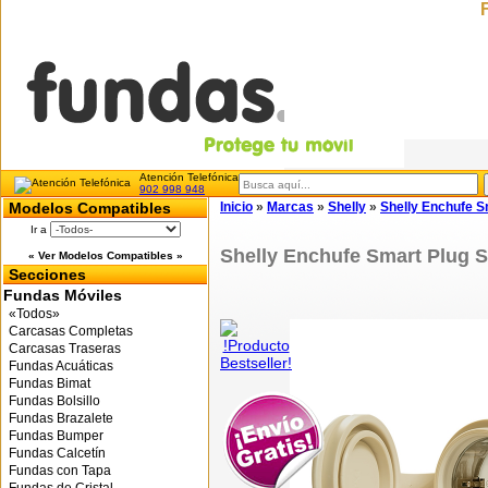
Atención Telefónica
902 998 948
Modelos Compatibles
Inicio
»
Marcas
»
Shelly
»
Shelly Enchufe S
Ir a
Shelly Enchufe Smart Plug S
« Ver Modelos Compatibles »
Secciones
Fundas Móviles
«Todos»
Carcasas Completas
Carcasas Traseras
Fundas Acuáticas
Fundas Bimat
Fundas Bolsillo
Fundas Brazalete
Fundas Bumper
Fundas Calcetín
Fundas con Tapa