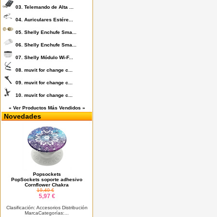
03.
Telemando de Alta ...
04.
Auriculares Estére...
05.
Shelly Enchufe Sma...
06.
Shelly Enchufe Sma...
07.
Shelly Módulo Wi-F...
08.
muvit for change c...
09.
muvit for change c...
10.
muvit for change c...
« Ver Productos Más Vendidos »
Novedades
Popsockets
PopSockets soporte adhesivo
Cornflower Chakra
19,49 €
5,97 €
Clasificación: Accesorios Distribución
MarcaCategorías:...