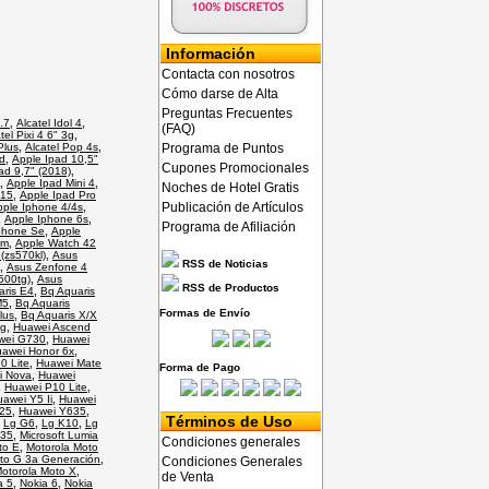
Información
Contacta con nosotros
Cómo darse de Alta
Preguntas Frecuentes
4.7
,
Alcatel Idol 4
,
(FAQ)
tel Pixi 4 6" 3g
,
Programa de Puntos
Plus
,
Alcatel Pop 4s
,
d
,
Apple Ipad 10,5"
Cupones Promocionales
ad 9,7" (2018)
,
,
Apple Ipad Mini 4
,
Noches de Hotel Gratis
015
,
Apple Ipad Pro
Publicación de Artículos
pple Iphone 4/4s
,
,
Apple Iphone 6s
,
Programa de Afiliación
phone Se
,
Apple
mm
,
Apple Watch 42
(zs570kl)
,
Asus
RSS de Noticias
,
Asus Zenfone 4
500tg)
,
Asus
RSS de Productos
aris E4
,
Bq Aquaris
M5
,
Bq Aquaris
Formas de Envío
lus
,
Bq Aquaris X/X
4g
,
Huawei Ascend
wei G730
,
Huawei
awei Honor 6x
,
0 Lite
,
Huawei Mate
Forma de Pago
i Nova
,
Huawei
,
Huawei P10 Lite
,
awei Y5 Ii
,
Huawei
25
,
Huawei Y635
,
Términos de Uso
,
Lg G6
,
Lg K10
,
Lg
535
,
Microsoft Lumia
Condiciones generales
to E
,
Motorola Moto
to G 3a Generación
,
Condiciones Generales
otorola Moto X
,
de Venta
a 5
,
Nokia 6
,
Nokia