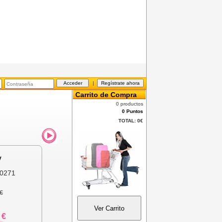
|
Carrito de Compra
0 productos
0 Puntos
TOTAL:
0€
y
0271
€
 €