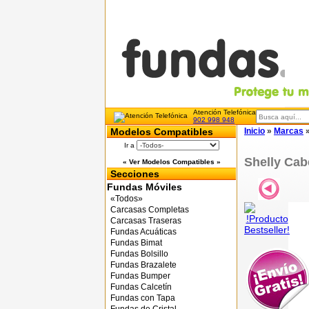
Atención Telefónica
902 998 948
Modelos Compatibles
Inicio
»
Marcas
Ir a
Shelly Cab
« Ver Modelos Compatibles »
Secciones
Fundas Móviles
«Todos»
Carcasas Completas
Carcasas Traseras
Fundas Acuáticas
Fundas Bimat
Fundas Bolsillo
Fundas Brazalete
Fundas Bumper
Fundas Calcetín
Fundas con Tapa