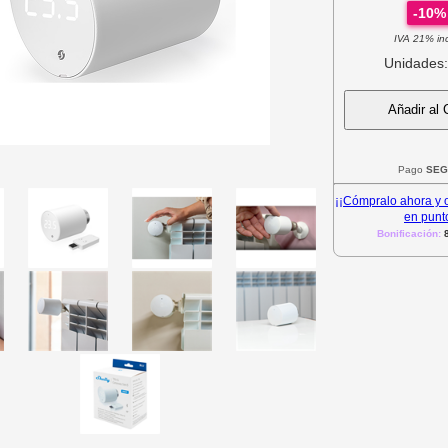
-10%
IVA 21% inc
Unidades
Añadir al C
Pago
SEG
¡¡Cómpralo ahora y
en punto
Bonificación: