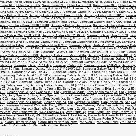
mia 1020
,
Nokia Lumia 1320
,
Nokia Lumia 1520
,
Nokia Lumia 520
,
Nokia Lumia 530
,
Nokia Lumi
 Lumia 630
,
Nokia Lumia 635
,
Nokia Lumia 730
,
Nokia Lumia 820
,
Nokia Lumia 925
,
Nokia Lumia
e
,
Samsung Galaxy A3
,
Samsung Galaxy A3 2016
,
Samsung Galaxy A40
,
Samsung Galaxy A5
,
ung Galaxy A50
,
Samsung Galaxy A6 2018
,
Samsung Galaxy A7 2016
,
Samsung Galaxy A70
,
S
ung Galaxy Core 2
,
Samsung Galaxy Core 2 Duos G355h
,
Samsung Galaxy Core I8260
,
Samsu
g G386f
,
Samsung Galaxy Core Plus G3500
,
Samsung Galaxy Core Prime
,
Samsung Galaxy Expr
laxy Express Ii G3815
,
Samsung Galaxy Fame S6810
,
Samsung Galaxy Fresh S7390/Trend Li
amsung Galaxy Grand I9082/I9080
,
Samsung Galaxy Grand Neo
,
Samsung Galaxy Grand Neo P
nd Prime
,
Samsung Galaxy J1
,
Samsung Galaxy J1 2016
,
Samsung Galaxy J3 2016
,
Samsung G
alaxy J5
,
Samsung Galaxy J5 2016
,
Samsung Galaxy J5 2017
,
Samsung Galaxy J7 2016
,
Sams
ung Galaxy Mega 5.8 I9150
,
Samsung Galaxy Mini 2 S6500
,
Samsung Galaxy Mini S5570
,
Sam
0/N8010
,
Samsung Galaxy Note 10.1(2014 Edition)
,
Samsung Galaxy Note 2 N7100
,
Samsung Ga
laxy Note 3 Neo
,
Samsung Galaxy Note 8
,
Samsung Galaxy Note 8.0 N5100/N5110
,
Samsung 
alaxy Note Edge
,
Samsung Galaxy Note N7000
,
Samsung Galaxy Note Pro 12.2
,
Samsung Gala
sung Galaxy Pocket S5300
,
Samsung Galaxy S Duos S7562
,
Samsung Galaxy S I9000/S Plus
,
Samsung Galaxy S10 Plus
,
Samsung Galaxy S10e
,
Samsung Galaxy S2 I9100/S2 Plus
,
Samsu
ung Galaxy S3 Mini I8190
,
Samsung Galaxy S3 Mini I8200n
,
Samsung Galaxy S3 Neo I9301
,
S
5
,
Samsung Galaxy S4 I9500/ S4 Neo
,
Samsung Galaxy S4 Mini I9190
,
Samsung Galaxy S4 Zo
msung Galaxy S5/ S5 Neo
,
Samsung Galaxy S6
,
Samsung Galaxy S6 Edge
,
Samsung Galaxy S
alaxy S7
,
Samsung Galaxy S7 Edge
,
Samsung Galaxy S8
,
Samsung Galaxy S8 Plus
,
Samsung 
laxy S9 Plus
,
Samsung Galaxy Tab 2 10.1" P5100/5110
,
Samsung Galaxy Tab 2 7" P3100/311
" P5220
,
Samsung Galaxy Tab 3 7.0"
,
Samsung Galaxy Tab 4 7"
,
Samsung Galaxy Tab 4 8"
,
Sam
,
Samsung Galaxy Tab A 10,1" 2019
,
Samsung Galaxy Tab Pro 10.1"
,
Samsung Galaxy Tab Pro 
Pro 8.4"
,
Samsung Galaxy Tab S 10.5"
,
Samsung Galaxy Tab S 8.4"
,
Samsung Galaxy Tab S3 9
nd 2 G313hn
,
Samsung Galaxy Trend 2 Lite
,
Samsung Galaxy Trend Ii Duos S7572
,
Samsung Ga
ng Galaxy Young Ii
,
Samsung Galaxy Young S6310 (i6312)
,
Sony Xperia C3
,
Sony Xperia C4
,
 C5 Ultra
,
Sony Xperia E1
,
Sony Xperia E3
,
Sony Xperia E4
,
Sony Xperia E4g
,
Sony Xperia E5
a L3
,
Sony Xperia M
,
Sony Xperia M2
,
Sony Xperia M2 Aqua
,
Sony Xperia M4 Aqua
,
Sony Xperi
a M5
,
Sony Xperia T2 Ultra
,
Sony Xperia T3
,
Sony Xperia Tablet Z2
,
Sony Xperia Tablet Z3 Comp
a X Compact
,
Sony Xperia Xa
,
Sony Xperia Xz
,
Sony Xperia Xz Premium
,
Sony Xperia Z1
,
Sony 
a Z3
,
Sony Xperia Z3 Compact
,
Sony Xperia Z4
,
Sony Xperia Z4 Tablet
,
Sony Xperia Z5
,
Sony Xp
a Z5 Premium
,
Universal Wi-fi
,
Wiko Birdy
,
Wiko Fever
,
Wiko Getaway
,
Wiko Goa
,
Wiko Highway
,
W
ay Signs
,
Wiko Highway Star
,
Wiko Lenny
,
Wiko Lenny 2
,
Wiko Lenny 3
,
Wiko Pulp
,
Wiko Pulp F
bow Jam
,
Wiko Rainbow Lite
,
Wiko Rainbow Up
,
Wiko Ridge 4g
,
Wiko Ridge Fab
,
Wiko Robby 3g
,
iko Tommy
,
Wiko U Feel
,
Wiko U Feel Lite
,
Wiko U Feel Prime
,
Xiaomi Mi 6
,
Xiaomi Mi A1
,
Xiaomi 
i Mi Mix 2s
,
Xiaomi Redmi 4a
,
Xiaomi Redmi 4x
,
Xiaomi Redmi 5
,
Xiaomi Redmi 5 Plus
,
Xiaomi R
 4
,
Xiaomi Redmi Note 5a
,
Xiaomi Redmi Note 5a Prime
,
Zte Axon 7
,
Zte Axon 7 Mini
,
Zte Blade 
Blade L3
,
Zte Blade L5
,
Zte Blade V6
,
Zte Blade V7