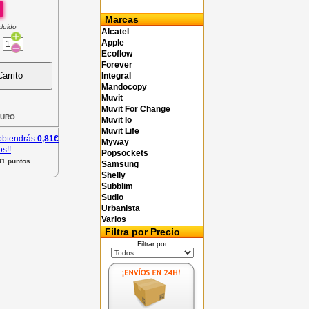
Marcas
luido
Alcatel
:
Apple
Ecoflow
Forever
arrito
Integral
Mandocopy
Muvit
Muvit For Change
URO
Muvit Io
Muvit Life
 obtendrás
0,81€
Myway
s!!
Popsockets
81 puntos
Samsung
Shelly
Subblim
Sudio
Urbanista
Varios
Filtra por Precio
Filtrar por