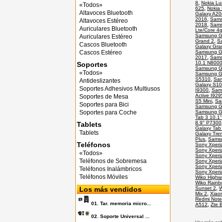
8
,
Nokia Lu
«Todos»
625
,
Nokia
Altavoces Bluetooth
Galaxy A20
2016
,
Sams
Altavoces Estéreo
2018
,
Sams
Auriculares Bluetooth
Lte/Core 4
Samsung Ga
Auriculares Estéreo
Grand 2
,
S
Cascos Bluetooth
Galaxy Gra
Cascos Estéreo
Samsung G
2017
,
Sams
10.1 N800
Soportes
Samsung Ga
«Todos»
Samsung G
S5310
,
Sam
Antideslizantes
Galaxy S10
Soportes Adhesivos Multiusos
I9300
,
Sams
Active I929
Soportes de Mesa
S5 Mini
,
Sa
Soportes para Bici
Samsung G
Soportes para Coche
Samsung Ga
Tab 3 10.1
8.9" P7300
Tablets
Galaxy Tab 
Tablets
Galaxy Tre
Plus
,
Samsu
Teléfonos
Sony Xperia
Sony Xperi
«Todos»
Sony Xperi
Teléfonos de Sobremesa
Sony Xperi
Sony Xperi
Teléfonos Inalámbricos
Sony Xperi
Teléfonos Móviles
Wiko Highw
Wiko Rain
Los más vendidos
Sunset 2
,
W
Mix 2
,
Xiaom
Redmi Note
01.
Tar. memoria micro...
A512
,
Zte 
02.
Soporte Universal ...