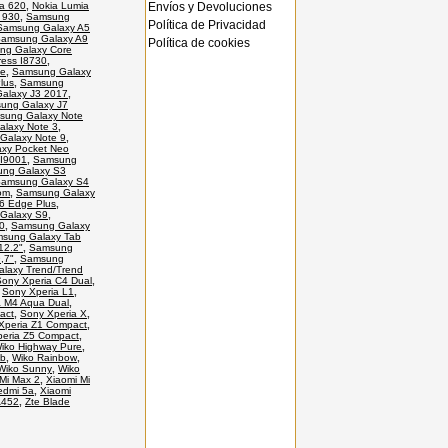
Envíos y Devoluciones
a 620
,
Nokia Lumia
 930
,
Samsung
Política de Privacidad
Samsung Galaxy A5
amsung Galaxy A9
Política de cookies
ng Galaxy Core
ess I8730
,
te
,
Samsung Galaxy
lus
,
Samsung
alaxy J3 2017
,
ung Galaxy J7
sung Galaxy Note
laxy Note 3
,
Galaxy Note 9
,
xy Pocket Neo
 I9001
,
Samsung
ng Galaxy S3
amsung Galaxy S4
om
,
Samsung Galaxy
6 Edge Plus
,
Galaxy S9
,
0
,
Samsung Galaxy
sung Galaxy Tab
12.2"
,
Samsung
,7"
,
Samsung
laxy Trend/Trend
Sony Xperia C4 Dual
,
,
Sony Xperia L1
,
a M4 Aqua Dual
,
act
,
Sony Xperia X
,
Xperia Z1 Compact
,
eria Z5 Compact
,
iko Highway Pure
,
ab
,
Wiko Rainbow
,
Wiko Sunny
,
Wiko
Mi Max 2
,
Xiaomi Mi
edmi 5a
,
Xiaomi
A452
,
Zte Blade