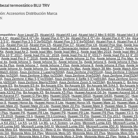
abezal termostático BLU TRV
ción: Accesorios Distribución Marca
s:
ompatibles:
Acer Liquid Z5
,
Alcatel A3
,
Alcatel A5 Led
,
Alcatel Idol 2 Mini S 6036
,
Alcatel Idol 3 
 3 4.5"
,
Alcatel Pixi 4 (4") 3g
,
Alcatel Pixi 4 (5") 3g
,
Alcatel Pixi 4 (5") 4g
,
Alcatel Pixi 4 (6") 4g
,
Alca
 3 5,0"
,
Alcatel Pop 3 5,5"3g(5025d)
,
Alcatel Pop 3 5,5"4g(5054d)
,
Alcatel Pop 4
,
Alcatel Pop 4 
p C1
,
Alcatel Pop C3
,
Alcatel Pop C5
,
Alcatel Pop C7
,
Alcatel Pop C9
,
Alcatel Pop Star
,
Apple Ipa
,
Apple Ipad 2
,
Apple Ipad 3
,
Apple Ipad 4ª Generación (retina)
,
Apple Ipad 9,7" (2017)
,
Apple Ip
Air
,
Apple Ipad Air 2
,
Apple Ipad Mini
,
Apple Ipad Mini 2
,
Apple Ipad Mini 2019
,
Apple Ipad Mini 3
 Pro 10,5" 2017
,
Apple Ipad Pro 11" 2018
,
Apple Ipad Pro 12,9" (2017)
,
Apple Ipad Pro 12,9" 2
,
Apple Ipad Pro 9,7" 2016
,
Apple Iphone 11
,
Apple Iphone 11 Pro
,
Apple Iphone 11 Pro Max
,
A
ne 4s
,
Apple Iphone 5
,
Apple Iphone 5c
,
Apple Iphone 5s
,
Apple Iphone 6
,
Apple Iphone 6 Plus
ne 6s Plus
,
Apple Iphone 7
,
Apple Iphone 7 Plus
,
Apple Iphone 8
,
Apple Iphone 8 Plus
,
Apple I
Apple Iphone Xr
,
Apple Iphone Xs
,
Apple Iphone Xs Max
,
Apple Watch 38 Mm
,
Apple Watch 40
 Watch 44mm
,
Asus Zenfone 2 Laser(ze500kl)
,
Asus Zenfone 2(ze551ml)
,
Asus Zenfone 3 Deluxe
ax (zc520tl)
,
Asus Zenfone 3 Max (zc553kl)
,
Asus Zenfone 3(ze520kl)
,
Asus Zenfone 3(ze552kl)
l)
,
Asus Zenfone 4 Max 5,5"(zc554kl)
,
Asus Zenfone 4 Selfie 5,5"(zd553kl)
,
Asus Zenfone Go(zc
e (zb501kl)
,
Asus Zenfone Max(zc550kl)
,
Asus Zenfone Zoom S (ze553kl)
,
Bq Aquaris C
,
Bq Aqu
uaris E5
,
Bq Aquaris E5 4g
,
Bq Aquaris E5s
,
Bq Aquaris E6
,
Bq Aquaris M4.5/A4.5
,
Bq Aquaris 
17
,
Bq Aquaris U / U Lite
,
Bq Aquaris U Plus
,
Bq Aquaris U2/U2 Lite
,
Bq Aquaris V
,
Bq Aquaris V P
aris X2/X2 Pro
,
Bq Aquaris X5
,
Bq Aquaris X5 Plus
,
Huawei Ascend G6 3g
,
Huawei Ascend G6 
ei Ascend P7
,
Huawei G Play Mini
,
Huawei G526
,
Huawei G610
,
Huawei G630
,
Huawei G7
,
Hua
ei Gr3/P8 Lite Smart
,
Huawei Gr5
,
Huawei Gt3/Honor 5c
,
Huawei Gx8
,
Huawei Honor 20 Lite
,
Hu
or 8
,
Huawei Honor 8a
,
Huawei Honor 9 Lite
,
Huawei Honor V8
,
Huawei Mate 10
,
Huawei Mate 1
wei Mate 20
,
Huawei Mate 20 Lite
,
Huawei Mate 20 Pro
,
Huawei Mate 9
,
Huawei Mate S
,
Huawe
awei Nova Plus
,
Huawei P Smart
,
Huawei P Smart Plus
,
Huawei P Smart Plus 2019
,
Huawei P10
 Plus
,
Huawei P8
,
Huawei P8 Lite
,
Huawei P9
,
Huawei P9 Lite
,
Huawei P9 Plus
,
Huawei Y3 Ii
,
Hu
 Y6 2019
,
Huawei Y6 Ii
,
Huawei Y6 Ii Compact
,
Huawei Y6 Pro
,
Huawei Y6 Pro 2017
,
Huawei Y6
,
Huawei Y7 2019
,
Huawei Y9 2018
,
Lenovo A536
,
Lenovo A6000
,
Lenovo C2
,
Lenovo Moto G4
Lg K4 2017
,
Lg K5
,
Lg K8
,
Lg M1
,
Lg X Screen
,
Lg Zero
,
Microsoft Lumia 435
,
Microsoft Lumia 
oft Lumia 640
,
Microsoft Lumia 640 Xl
,
Microsoft Lumia 650
,
Microsoft Lumia 950 Xl
,
Motorola Mo
ola Moto E4
,
Motorola Moto G / Moto G 4g
,
Motorola Moto G 2a Generacion (2014)
,
Motorola Mo
oto G4
,
Motorola Moto G4 Play
,
Motorola Moto G5
,
Motorola Moto G5 Plus
,
Motorola Moto G5s
,
M
oto X (2014)
,
Motorola Moto X Play
,
Motorola Moto X Style
,
Motorola Moto Z2 Play
,
Nokia 3
,
Noki