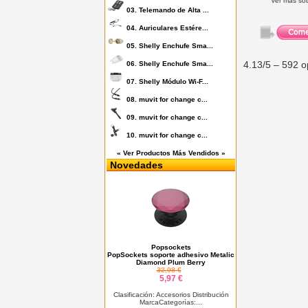
Ver más so
03.
Telemando de Alta ...
04.
Auriculares Estére...
05.
Shelly Enchufe Sma...
4.13
/5 –
592
o
06.
Shelly Enchufe Sma...
07.
Shelly Módulo Wi-F...
08.
muvit for change c...
09.
muvit for change c...
10.
muvit for change c...
« Ver Productos Más Vendidos »
Novedades
Popsockets
PopSockets soporte adhesivo Metalic
Diamond Plum Berry
32,98 €
5,97 €
Clasificación: Accesorios Distribución
MarcaCategorías:...