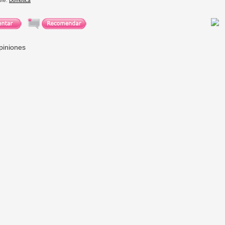
bre:
Domótica
piniones