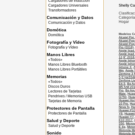
Cargadores de Inducción
Cargadores Universales
Shelly C
Transformadores
Clasifica
Comunicación y Datos
Categoría
Hogar
Comunicación y Datos
Domótica
Modelos C
Domótica
Alcatel Pixi
Alcatel Pop
Fotografía y Vídeo
Alcatel Po
Fotografía y Vídeo
Pro (2018)
Apple Ipad 
Manos Libres
Apple Ipad
12,9" 2018
«Todos»
Apple Ipho
Apple Ipho
Manos Libres Bluetooth
Iphone X
,
Manos Libres Portátiles
Mm
,
Apple
Zenfone 3 M
Memorias
5,5"(ze554k
Zenfone Liv
«Todos»
E4.5
,
Bq Aq
Discos Duros
M5.5/M 20
Pro
,
Bq Aqu
Lectores de Tarjetas
Mate
,
Huaw
Pendrives / Memorias USB
G750
,
Huaw
Huawei Hon
Tarjetas de Memoria
10 Pro
,
Hua
Nova 5i
,
Hu
Protectores de Pantalla
Huawei P10
Protectores de Pantalla
Y6
,
Huawei
Huawei Y7
Salud y Deporte
K10 2017
,
550
,
Micros
Salud y Deporte
E 4g
,
Motor
Motorola M
Sonido
Motorola M