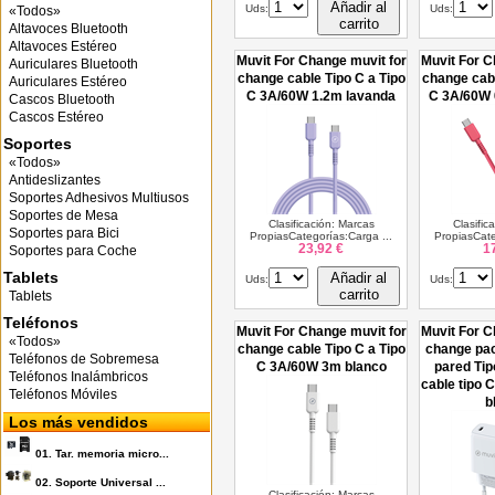
Añadir al
Uds:
Uds:
«Todos»
carrito
Altavoces Bluetooth
Altavoces Estéreo
Muvit For Change muvit for
Muvit For C
Auriculares Bluetooth
change cable Tipo C a Tipo
change cabl
Auriculares Estéreo
C 3A/60W 1.2m lavanda
C 3A/60W 
Cascos Bluetooth
Cascos Estéreo
Soportes
«Todos»
Antideslizantes
Soportes Adhesivos Multiusos
Soportes de Mesa
Clasificación: Marcas
Clasific
Soportes para Bici
PropiasCategorías:Carga ...
PropiasCate
23,92 €
1
Soportes para Coche
Tablets
Añadir al
Uds:
Uds:
carrito
Tablets
Teléfonos
Muvit For Change muvit for
Muvit For C
«Todos»
change cable Tipo C a Tipo
change pa
Teléfonos de Sobremesa
C 3A/60W 3m blanco
pared Ti
Teléfonos Inalámbricos
cable tipo 
Teléfonos Móviles
b
Los más vendidos
01.
Tar. memoria micro...
02.
Soporte Universal ...
Clasificación: Marcas