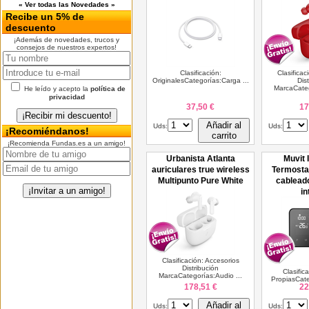
« Ver todas las Novedades »
Recibe un 5% de
descuento
¡Además de novedades, trucos y
consejos de nuestros expertos!
Clasificación:
Clasificac
OriginalesCategorías:Carga ...
Dis
MarcaCateg
He leído y acepto la
política de
privacidad
37,50 €
17
Añadir al
Uds:
Uds:
¡Recomiéndanos!
carrito
¡Recomienda Fundas.es a un amigo!
Urbanista Atlanta
Muvit 
auriculares true wireless
Termostat
Multipunto Pure White
cablead
in
Clasificación: Accesorios
Distribución
Clasific
MarcaCategorías:Audio ...
PropiasCate
178,51 €
22
Añadir al
Uds:
Uds: