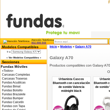
Atención Telefónica
902 998 948
Modelos Compatibles
Inicio
»
Modelos
»
Galaxy A70
Ir a
Galaxy A70
« Ver Modelos Compatibles »
Secciones
Productos compatibles con Galaxy A7
Fundas Móviles
«Todos»
O
Carcasas Completas
Carcasas Traseras
Urbanista Cascos
Urbani
Fundas Acuáticas
Bluetooth con cancelación
Bluetooth 
Fundas Bimat
de sonido Valencia
de sonido 
Fundas Bolsillo
midnight black
Fundas Brazalete
Fundas Bumper
Fundas Calcetín
Fundas con Tapa