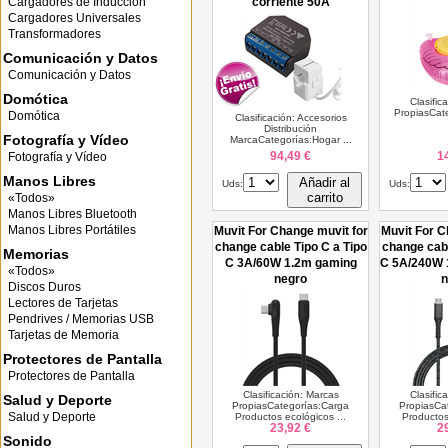
Cargadores de Inducción
corriente 50A
Cargadores Universales
Transformadores
Comunicación y Datos
Comunicación y Datos
Domótica
Clasific
PropiasCate
Domótica
Clasificación: Accesorios
Distribución
Fotografía y Vídeo
MarcaCategorías:Hogar ...
94,49 €
1
Fotografía y Vídeo
Manos Libres
Añadir al
Uds:
Uds:
carrito
«Todos»
Manos Libres Bluetooth
Manos Libres Portátiles
Muvit For Change muvit for
Muvit For C
change cable Tipo C a Tipo
change cabl
Memorias
C 3A/60W 1.2m gaming
C 5A/240W 
«Todos»
negro
n
Discos Duros
Lectores de Tarjetas
Pendrives / Memorias USB
Tarjetas de Memoria
Protectores de Pantalla
Protectores de Pantalla
Clasificación: Marcas
Clasific
Salud y Deporte
PropiasCategorías:Carga
PropiasCa
Salud y Deporte
Productos ecológicos ...
Productos
23,92 €
2
Sonido