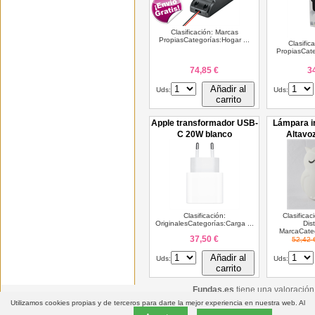
Clasificación: Marcas
PropiasCategorías:Hogar ...
Clasific
PropiasCate
74,85 €
3
Añadir al
Uds:
Uds:
carrito
Apple transformador USB-
Lámpara in
C 20W blanco
Altavo
Clasificación:
Clasificac
OriginalesCategorías:Carga ...
Dis
MarcaCateg
37,50 €
52,42 
Añadir al
Uds:
Uds:
carrito
Fundas.es
tiene una valoració
Utilizamos cookies propias y de terceros para darte la mejor experiencia en nuestra web. Al