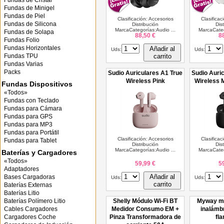
Fundas de Cristal
Fundas de Minigel
Fundas de Piel
Clasificación: Accesorios
Clasificac
Fundas de Silicona
Distribución
Dis
MarcaCategorías:Audio ...
MarcaCateg
Fundas de Solapa
88,50 €
8
Fundas Folio
Fundas Horizontales
Añadir al
Uds:
Uds:
Fundas TPU
carrito
Fundas Varias
Packs
Sudio Auriculares A1 True
Sudio Auri
Wireless Pink
Wireless 
Fundas Dispositivos
«Todos»
Fundas con Teclado
Fundas para Cámara
Fundas para GPS
Fundas para MP3
Fundas para Portátil
Clasificación: Accesorios
Clasificac
Fundas para Tablet
Distribución
Dis
MarcaCategorías:Audio ...
MarcaCateg
Baterías y Cargadores
«Todos»
59,99 €
5
Adaptadores
Añadir al
Bases Cargadoras
Uds:
Uds:
carrito
Baterías Externas
Baterías Litio
Baterías Polímero Litio
Shelly Módulo Wi-Fi BT
Myway my
Cables Cargadores
Medidor Consumo EM +
inalámbr
Cargadores Coche
Pinza Transformadora de
fl