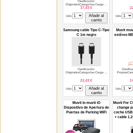
Clasificación:
OriginalesCategorías:Carga ...
37,43 €
2
Añadir al
Uds:
Uds:
carrito
Samsung cable Tipo C-Tipo
Muvit muv
C 1m negro
estéreo M
Clasificación:
Clasific
OriginalesCategorías:Carga ...
PropiasCate
22,43 €
1
Añadir al
Uds:
Uds:
carrito
Muvit Io muvit iO
Muvit For C
Dispositivo de Apertura de
change p
Puertas de Parking WiFi
coche USB 
+ cable 1.