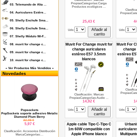
PropiasCategorías:Carga
03.
Telemando de Alta ...
Productos ecológicos ...
Clasific
04.
Auriculares Estére...
PropiasCate
05.
Shelly Enchufe Sma...
25,43 €
4
06.
Shelly Enchufe Sma...
Añadir al
Uds:
Uds:
carrito
07.
Shelly Módulo Wi-F...
Muvit For Change muvit for
Muvit For C
08.
muvit for change c...
change auriculares
change 
09.
muvit for change c...
estéreo E57 3.5mm
estéreo E5
blancos
10.
muvit for change c...
« Ver Productos Más Vendidos »
Novedades
Clasific
PropiasCate
Clasificación: Marcas
PropiasCategorías:Audio ...
14,92 €
1
Añadir al
Uds:
Uds:
Popsockets
PopSockets soporte adhesivo Metalic
carrito
Diamond Plum Berry
32,98 €
5,97 €
Apple cable Tipo C-Tipo C
Urbani
1m 60W compatible con
auriculare
Clasificación: Accesorios Distribución
Apple iPhone blanco
Multipunt
MarcaCategorías:...