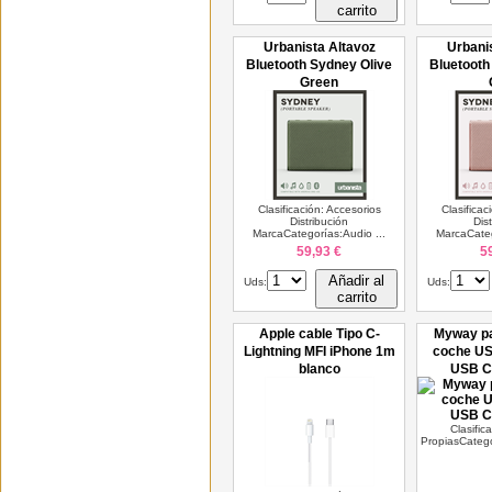
carrito
Urbanista Altavoz
Urbani
Bluetooth Sydney Olive
Bluetooth
Green
Clasificación: Accesorios
Clasificac
Distribución
Dis
MarcaCategorías:Audio ...
MarcaCateg
59,93 €
5
Añadir al
Uds:
Uds:
carrito
Apple cable Tipo C-
Myway pa
Lightning MFI iPhone 1m
coche US
blanco
USB C
Clasific
PropiasCatego