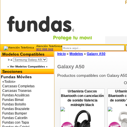
Atención Telefónica
902 998 948
Modelos Compatibles
Inicio
»
Modelos
»
Galaxy A50
Ir a
Galaxy A50
« Ver Modelos Compatibles »
Secciones
Productos compatibles con Galaxy A5
Fundas Móviles
«Todos»
O
Carcasas Completas
Carcasas Traseras
Urbanista Cascos
Urbani
Fundas Acuáticas
Bluetooth con cancelación
Bluetooth 
Fundas Bimat
de sonido Valencia
de sonido 
Fundas Bolsillo
midnight black
Fundas Brazalete
Fundas Bumper
Fundas Calcetín
Fundas con Tapa