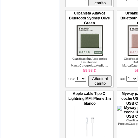
carrito
Urbanista Altavoz
Urbani
Bluetooth Sydney Olive
Bluetooth
Green
Clasificación: Accesorios
Clasificac
Distribución
Dis
MarcaCategorías:Audio ...
MarcaCateg
59,93 €
5
Añadir al
Uds:
Uds:
carrito
Apple cable Tipo C-
Myway pa
Lightning MFI iPhone 1m
coche US
blanco
USB C
Clasific
PropiasCatego