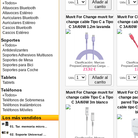
Añadir al
Uds:
Uds:
«Todos»
carrito
Altavoces Bluetooth
Altavoces Estéreo
Muvit For Change muvit for
Muvit For C
Auriculares Bluetooth
change cable Tipo C a Tipo
change cabl
Auriculares Estéreo
C 3A/60W 1.2m lavanda
C 3A/60W 
Cascos Bluetooth
Cascos Estéreo
Soportes
«Todos»
Antideslizantes
Soportes Adhesivos Multiusos
Soportes de Mesa
Clasificación: Marcas
Clasific
Soportes para Bici
PropiasCategorías:Carga ...
PropiasCate
23,92 €
1
Soportes para Coche
Tablets
Añadir al
Uds:
Uds:
carrito
Tablets
Teléfonos
Muvit For Change muvit for
Muvit For C
«Todos»
change cable Tipo C a Tipo
change pa
Teléfonos de Sobremesa
C 3A/60W 3m blanco
pared Ti
Teléfonos Inalámbricos
cable tipo 
Teléfonos Móviles
b
Los más vendidos
01.
Tar. memoria micro...
02.
Soporte Universal ...
Clasificación: Marcas