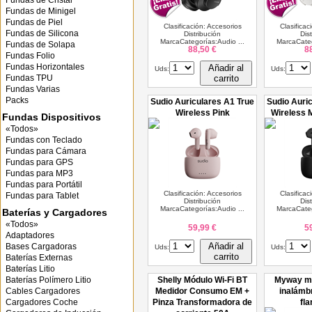
Fundas de Cristal
Fundas de Minigel
Fundas de Piel
Clasificación: Accesorios
Clasificac
Fundas de Silicona
Distribución
Dis
MarcaCategorías:Audio ...
MarcaCateg
Fundas de Solapa
88,50 €
8
Fundas Folio
Fundas Horizontales
Añadir al
Uds:
Uds:
Fundas TPU
carrito
Fundas Varias
Packs
Sudio Auriculares A1 True
Sudio Auri
Wireless Pink
Wireless 
Fundas Dispositivos
«Todos»
Fundas con Teclado
Fundas para Cámara
Fundas para GPS
Fundas para MP3
Fundas para Portátil
Clasificación: Accesorios
Clasificac
Fundas para Tablet
Distribución
Dis
MarcaCategorías:Audio ...
MarcaCateg
Baterías y Cargadores
«Todos»
59,99 €
5
Adaptadores
Añadir al
Bases Cargadoras
Uds:
Uds:
carrito
Baterías Externas
Baterías Litio
Baterías Polímero Litio
Shelly Módulo Wi-Fi BT
Myway my
Cables Cargadores
Medidor Consumo EM +
inalámbr
Cargadores Coche
Pinza Transformadora de
fl