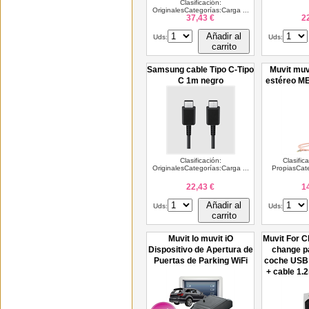
Clasificación:
OriginalesCategorías:Carga ...
37,43 €
2
Añadir al
Uds:
Uds:
carrito
Samsung cable Tipo C-Tipo
Muvit muv
C 1m negro
estéreo M
Clasificación:
Clasific
OriginalesCategorías:Carga ...
PropiasCate
22,43 €
1
Añadir al
Uds:
Uds:
carrito
Muvit Io muvit iO
Muvit For C
Dispositivo de Apertura de
change p
Puertas de Parking WiFi
coche USB 
+ cable 1.