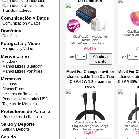
Cargadores de Inducción
corriente 50A
Cargadores Universales
Transformadores
Comunicación y Datos
Comunicación y Datos
Domótica
Clasific
PropiasCate
Domótica
Clasificación: Accesorios
Distribución
Fotografía y Vídeo
MarcaCategorías:Hogar ...
94,49 €
1
Fotografía y Vídeo
Manos Libres
Añadir al
Uds:
Uds:
carrito
«Todos»
Manos Libres Bluetooth
Manos Libres Portátiles
Muvit For Change muvit for
Muvit For C
change cable Tipo C a Tipo
change cabl
Memorias
C 3A/60W 1.2m gaming
C 5A/240W 
«Todos»
negro
n
Discos Duros
Lectores de Tarjetas
Pendrives / Memorias USB
Tarjetas de Memoria
Protectores de Pantalla
Protectores de Pantalla
Clasificación: Marcas
Clasific
Salud y Deporte
PropiasCategorías:Carga
PropiasCa
Salud y Deporte
Productos ecológicos ...
Productos
23,92 €
2
Sonido