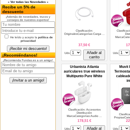
« Ver todas las Novedades »
Recibe un 5% de
descuento
¡Además de novedades, trucos y
consejos de nuestros expertos!
Clasificación:
Clasificac
OriginalesCategorías:Carga ...
Dis
MarcaCateg
He leído y acepto la
política de
privacidad
37,50 €
17
Añadir al
Uds:
Uds:
¡Recomiéndanos!
carrito
¡Recomienda Fundas.es a un amigo!
Urbanista Atlanta
Muvit 
auriculares true wireless
Termostat
Multipunto Pure White
cablead
in
Clasificación: Accesorios
Distribución
Clasific
MarcaCategorías:Audio ...
PropiasCate
178,51 €
22
Añadir al
Uds:
Uds: