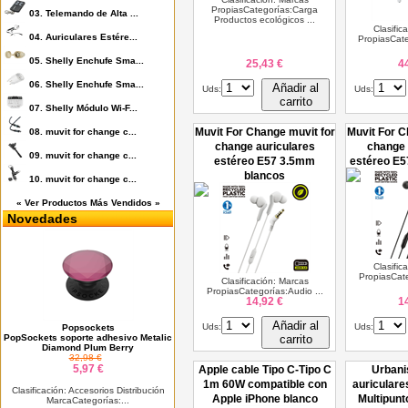
PropiasCategorías:Carga
03.
Telemando de Alta ...
Productos ecológicos ...
Clasific
04.
Auriculares Estére...
PropiasCate
05.
Shelly Enchufe Sma...
25,43 €
4
06.
Shelly Enchufe Sma...
Añadir al
Uds:
Uds:
carrito
07.
Shelly Módulo Wi-F...
Muvit For Change muvit for
Muvit For C
08.
muvit for change c...
change auriculares
change 
09.
muvit for change c...
estéreo E57 3.5mm
estéreo E5
blancos
10.
muvit for change c...
« Ver Productos Más Vendidos »
Novedades
Clasific
PropiasCate
Clasificación: Marcas
PropiasCategorías:Audio ...
14,92 €
1
Añadir al
Uds:
Uds:
Popsockets
PopSockets soporte adhesivo Metalic
carrito
Diamond Plum Berry
32,98 €
5,97 €
Apple cable Tipo C-Tipo C
Urbani
1m 60W compatible con
auriculare
Clasificación: Accesorios Distribución
Apple iPhone blanco
Multipunt
MarcaCategorías:...