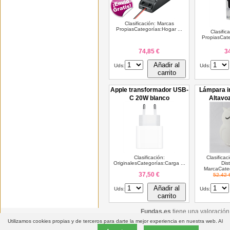
Clasificación: Marcas
PropiasCategorías:Hogar ...
Clasific
PropiasCate
74,85 €
3
Añadir al
Uds:
Uds:
carrito
Apple transformador USB-
Lámpara in
C 20W blanco
Altavo
Clasificación:
Clasificac
OriginalesCategorías:Carga ...
Dis
MarcaCateg
37,50 €
52,42 
Añadir al
Uds:
Uds:
carrito
Fundas.es
tiene una valoració
Utilizamos cookies propias y de terceros para darte la mejor experiencia en nuestra web. Al