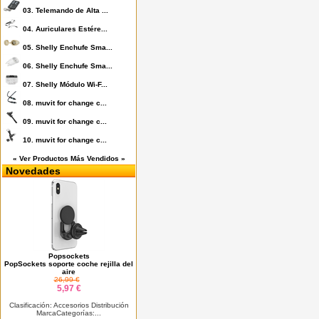
03.
Telemando de Alta ...
04.
Auriculares Estére...
05.
Shelly Enchufe Sma...
06.
Shelly Enchufe Sma...
07.
Shelly Módulo Wi-F...
08.
muvit for change c...
09.
muvit for change c...
10.
muvit for change c...
« Ver Productos Más Vendidos »
Novedades
Popsockets
PopSockets soporte coche rejilla del
aire
26,99 €
5,97 €
Clasificación: Accesorios Distribución
MarcaCategorías:...