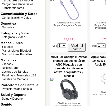
Cargadores de Inducción
Cargadores Universales
Transformadores
Comunicación y Datos
Comunicación y Datos
Clasificación: Marcas
Clasific
Domótica
PropiasCategorías:Carga ...
PropiasCa
Domótica
Productos
Fotografía y Vídeo
Fotografía y Vídeo
17,93 €
2
Manos Libres
Añadir al
Uds:
Uds:
«Todos»
carrito
Manos Libres Bluetooth
Manos Libres Portátiles
Muvit For Change muvit for
Apple cabl
Memorias
change cascos estéreo
1m 60W co
«Todos»
ANC Plegables con
Apple i
Discos Duros
cancelación de ruido
Lectores de Tarjetas
activa, adaptadores y
Pendrives / Memorias USB
funda d
Tarjetas de Memoria
Protectores de Pantalla
Protectores de Pantalla
Clas
Salud y Deporte
OriginalesCa
Salud y Deporte
Clasificación: Marcas
Sonido
PropiasCategorías:Audio ...