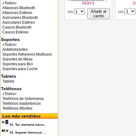
«Todos»
59,93 €
3
Altavoces Bluetooth
Añadir al
Uds:
Uds:
Altavoces Estéreo
carrito
Auriculares Bluetooth
Auriculares Estéreo
Cascos Bluetooth
Cascos Estéreo
Soportes
«Todos»
Antideslizantes
Soportes Adhesivos Multiusos
Soportes de Mesa
Soportes para Bici
Soportes para Coche
Tablets
Tablets
Teléfonos
«Todos»
Teléfonos de Sobremesa
Teléfonos Inalámbricos
Teléfonos Móviles
Los más vendidos
01.
Tar. memoria micro...
02.
Soporte Universal ...