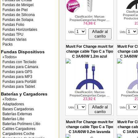
Fundas de Cristal
Fundas de Minigel
Fundas de Piel
Clasific
Fundas de Silicona
PropiasCa
Clasificación: Marcas
Productos
Fundas de Solapa
PropiasCategorías:Hogar ...
74,98 €
2
Fundas Folio
Fundas Horizontales
Añadir al
Uds:
Uds:
Fundas TPU
carrito
Fundas Varias
Packs
Muvit For Change muvit for
Muvit For C
Fundas Dispositivos
change cable Tipo C a Tipo
change cabl
C 3A/60W 1.2m azul
C 3A/60W 
«Todos»
Fundas con Teclado
Fundas para Cámara
Fundas para GPS
Fundas para MP3
Fundas para Portátil
Fundas para Tablet
Clasificación: Marcas
Clasific
Baterías y Cargadores
PropiasCategorías:Carga ...
PropiasCate
23,92 €
2
«Todos»
Adaptadores
Añadir al
Uds:
Uds:
Bases Cargadoras
carrito
Baterías Externas
Baterías Litio
Muvit For Change muvit for
Muvit For C
Baterías Polímero Litio
change cable Tipo C a Tipo
change cabl
Cables Cargadores
C 3A/60W 0.2m lavanda
C 3A/60
Cargadores Coche