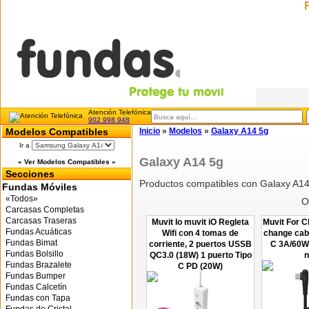
Atención Telefónica
902 998 948
Modelos Compatibles
Inicio
»
Modelos
»
Galaxy A14 5g
Ir a
Galaxy A14 5g
« Ver Modelos Compatibles »
Secciones
Productos compatibles con Galaxy A1
Fundas Móviles
«Todos»
O
Carcasas Completas
Carcasas Traseras
Muvit Io muvit iO Regleta
Muvit For C
Fundas Acuáticas
Wifi con 4 tomas de
change cabl
Fundas Bimat
corriente, 2 puertos USSB
C 3A/60W
Fundas Bolsillo
QC3.0 (18W) 1 puerto Tipo
n
Fundas Brazalete
C PD (20W)
Fundas Bumper
Fundas Calcetín
Fundas con Tapa