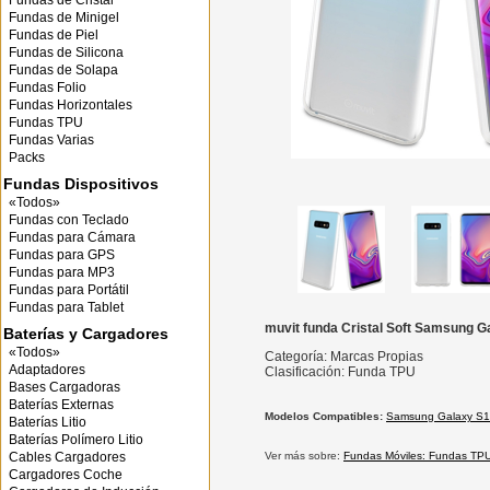
Fundas de Cristal
Fundas de Minigel
Fundas de Piel
Fundas de Silicona
Fundas de Solapa
Fundas Folio
Fundas Horizontales
Fundas TPU
Fundas Varias
Packs
Fundas Dispositivos
«Todos»
Fundas con Teclado
Fundas para Cámara
Fundas para GPS
Fundas para MP3
Fundas para Portátil
Fundas para Tablet
muvit funda Cristal Soft Samsung G
Baterías y Cargadores
«Todos»
Categoría: Marcas Propias
Adaptadores
Clasificación: Funda TPU
Bases Cargadoras
Baterías Externas
Modelos Compatibles:
Samsung Galaxy S10
Baterías Litio
Baterías Polímero Litio
Cables Cargadores
Ver más sobre:
Fundas Móviles: Fundas TP
Cargadores Coche