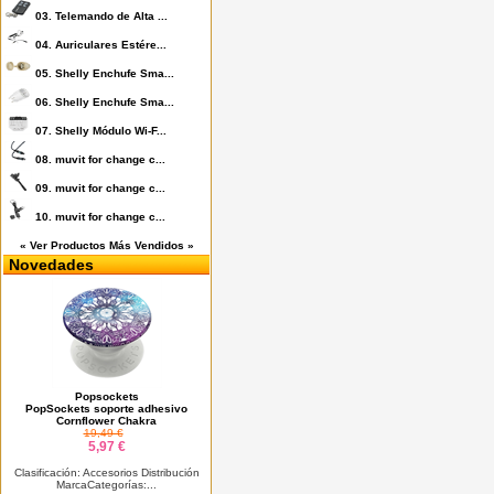
03.
Telemando de Alta ...
04.
Auriculares Estére...
05.
Shelly Enchufe Sma...
06.
Shelly Enchufe Sma...
07.
Shelly Módulo Wi-F...
08.
muvit for change c...
09.
muvit for change c...
10.
muvit for change c...
« Ver Productos Más Vendidos »
Novedades
Popsockets
PopSockets soporte adhesivo
Cornflower Chakra
19,49 €
5,97 €
Clasificación: Accesorios Distribución
MarcaCategorías:...