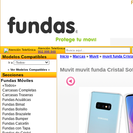
Atención Telefónica
902 998 948
Modelos Compatibles
Inicio
»
Marcas
»
Muvit
»
muvit funda Crist
Ir a
Muvit muvit funda Cristal S
« Ver Modelos Compatibles »
Secciones
Fundas Móviles
«Todos»
Carcasas Completas
Carcasas Traseras
Fundas Acuáticas
Fundas Bimat
Fundas Bolsillo
Fundas Brazalete
Fundas Bumper
Fundas Calcetín
Fundas con Tapa