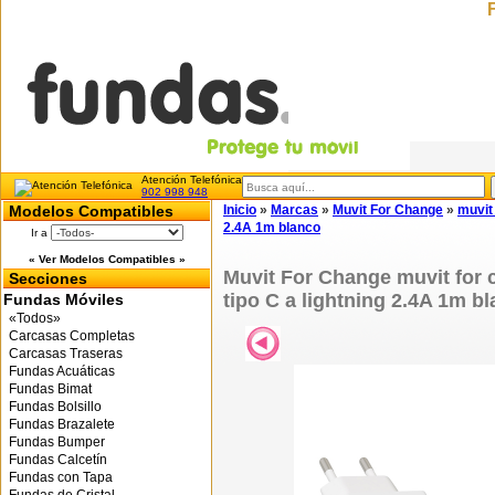
Atención Telefónica
902 998 948
Modelos Compatibles
Inicio
»
Marcas
»
Muvit For Change
»
muvit
2.4A 1m blanco
Ir a
« Ver Modelos Compatibles »
Muvit For Change muvit for
Secciones
tipo C a lightning 2.4A 1m b
Fundas Móviles
«Todos»
Carcasas Completas
Carcasas Traseras
Fundas Acuáticas
Fundas Bimat
Fundas Bolsillo
Fundas Brazalete
Fundas Bumper
Fundas Calcetín
Fundas con Tapa