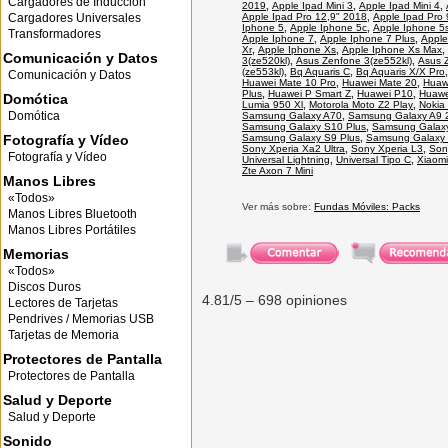
Cargadores de Inducción
2019
,
Apple Ipad Mini 3
,
Apple Ipad Mini 4
,
Cargadores Universales
Apple Ipad Pro 12,9" 2018
,
Apple Ipad Pro 
Iphone 5
,
Apple Iphone 5c
,
Apple Iphone 5
Transformadores
Apple Iphone 7
,
Apple Iphone 7 Plus
,
Apple
Xr
,
Apple Iphone Xs
,
Apple Iphone Xs Max
,
Comunicación y Datos
3(ze520kl)
,
Asus Zenfone 3(ze552kl)
,
Asus Z
(ze553kl)
,
Bq Aquaris C
,
Bq Aquaris X/X Pro
Comunicación y Datos
Huawei Mate 10 Pro
,
Huawei Mate 20
,
Huawe
Plus
,
Huawei P Smart Z
,
Huawei P10
,
Huawe
Domótica
Lumia 950 Xl
,
Motorola Moto Z2 Play
,
Nokia
Domótica
Samsung Galaxy A70
,
Samsung Galaxy A9 
Samsung Galaxy S10 Plus
,
Samsung Galax
Fotografía y Vídeo
Samsung Galaxy S9 Plus
,
Samsung Galaxy 
Sony Xperia Xa2 Ultra
,
Sony Xperia L3
,
Son
Fotografía y Vídeo
Universal Lightning
,
Universal Tipo C
,
Xiaomi
Zte Axon 7 Mini
Manos Libres
«Todos»
Ver más sobre:
Fundas Móviles: Packs
Manos Libres Bluetooth
Manos Libres Portátiles
Memorias
«Todos»
Discos Duros
4.81
/5 –
698
opiniones
Lectores de Tarjetas
Pendrives / Memorias USB
Tarjetas de Memoria
Protectores de Pantalla
Protectores de Pantalla
Salud y Deporte
Salud y Deporte
Sonido