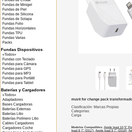
Fundas de Cristal
Fundas de Minigel
Fundas de Piel
Fundas de Silicona
Fundas de Solapa
Fundas Folio
Fundas Horizontales
Fundas TPU
Fundas Varias
Packs
Fundas Dispositivos
«Todos»
Fundas con Teclado
Fundas para Cámara
Fundas para GPS
Fundas para MP3
Fundas para Portátil
Fundas para Tablet
Baterías y Cargadores
«Todos»
muvit for change pack transformador
Adaptadores
Bases Cargadoras
Clasificación: Marcas Propias
Baterías Externas
Categorías:
Baterías Litio
Carga
Baterías Polímero Litio
Cables Cargadores
Modelos Compatibles:
Apple Ipad 10,5" Pr
Cargadores Coche
Ipad 9,7" (2017)
,
Apple Ipad 9,7" (2018)
,
Ap