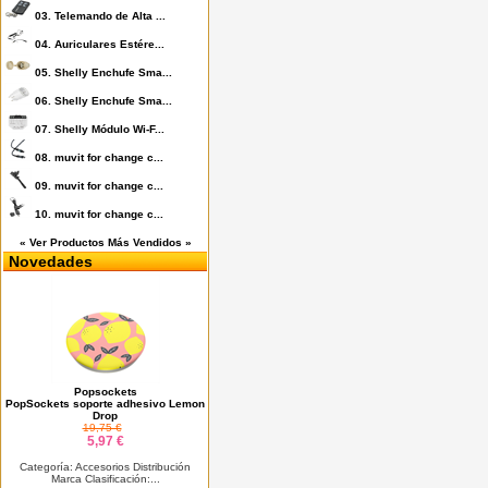
03.
Telemando de Alta ...
04.
Auriculares Estére...
05.
Shelly Enchufe Sma...
06.
Shelly Enchufe Sma...
07.
Shelly Módulo Wi-F...
08.
muvit for change c...
09.
muvit for change c...
10.
muvit for change c...
« Ver Productos Más Vendidos »
Novedades
Popsockets
PopSockets soporte adhesivo Lemon
Drop
19,75 €
5,97 €
Categoría: Accesorios Distribución
Marca Clasificación:...