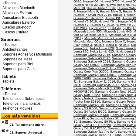
G630
,
Huawei G7
,
Huawei G730
,
Huawei G
«Todos»
Huawei Honor 20 Lite
,
Huawei Honor 6x
,
Hu
Altavoces Bluetooth
Mate 10
,
Huawei Mate 10 Lite
,
Huawei Mate
8
,
Huawei Mate 9
,
Huawei Mate S
,
Huawei 
Altavoces Estéreo
Huawei P Smart Plus 2019
,
Huawei P Smart
Auriculares Bluetooth
Huawei P8 Lite 2017
,
Huawei P9
,
Huawei P9
Huawei Y6 2019
,
Huawei Y6 Ii
,
Huawei Y6 I
Auriculares Estéreo
Huawei Y7
,
Huawei Y7 2019
,
Huawei Y9 20
Cascos Bluetooth
K10 2017
,
Lg K4 2017
,
Lg K4 4g
,
Lg K5
,
L
Microsoft Lumia 550
,
Microsoft Lumia 640
,
M
Cascos Estéreo
950 Xl
,
Motorola Moto E
,
Motorola Moto E 4
(2014)
,
Motorola Moto G 3a Generación
,
Mo
Soportes
Motorola Moto G5s
,
Motorola Moto X
,
Motoro
«Todos»
Play
,
Nokia 3
,
Nokia 5
,
Nokia 6
,
Nokia 8
,
Nok
Lumia 530
,
Nokia Lumia 620
,
Nokia Lumia 
Antideslizantes
Lumia 820
,
Nokia Lumia 925
,
Nokia Lumia 
Soportes Adhesivos Multiusos
Samsung Galaxy A3 2016
,
Samsung Galaxy
Samsung Galaxy A5 2017
,
Samsung Galaxy
Soportes de Mesa
Samsung Galaxy A9 2018
,
Samsung Galaxy
Soportes para Bici
Galaxy Ace S5830
,
Samsung Galaxy Ace St
Samsung Galaxy Core 2 Duos G355h
,
Sams
Soportes para Coche
Galaxy Core Plus G3500
,
Samsung Galaxy 
Samsung Galaxy Fame S6810
,
Samsung Gal
Tablets
I9082/I9080
,
Samsung Galaxy Grand Neo
,
Tablets
J1
,
Samsung Galaxy J1 2016
,
Samsung Gal
2016
,
Samsung Galaxy J5 2017
,
Samsung G
Teléfonos
Samsung Galaxy Mega 6.3 I9200
,
Samsung 
N8000/N8010
,
Samsung Galaxy Note 10.1(2
«Todos»
Galaxy Note 3 Neo
,
Samsung Galaxy Note 
Teléfonos de Sobremesa
Galaxy Note 9
,
Samsung Galaxy Note Edge
Pocket Neo S5310
,
Samsung Galaxy Pocke
Teléfonos Inalámbricos
Samsung Galaxy S10
,
Samsung Galaxy S10
Teléfonos Móviles
Galaxy S3 I9300
,
Samsung Galaxy S3 Mini 
Galaxy S4 Active I9295
,
Samsung Galaxy S4
Samsung Galaxy S5 Mini
,
Samsung Galaxy 
Los más vendidos
Edge Plus
,
Samsung Galaxy S7
,
Samsung G
S9
,
Samsung Galaxy S9 Plus
,
Samsung Gal
01.
Tar. memoria micro...
Galaxy Tab 3 10.1" P5220
,
Samsung Galaxy
Galaxy Tab 8.9" P7300
,
Samsung Galaxy Ta
Samsung Galaxy Tab Pro 8.4"
,
Samsung Gal
02.
Soporte Universal ...
Samsung Galaxy Trend 2 G313hn
,
Samsung 