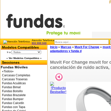
Atención Telefónica
902 998 948
Modelos Compatibles
Inicio
»
Marcas
»
Muvit For Change
»
muvit
adaptadores y funda d
Ir a
« Ver Modelos Compatibles »
Muvit For Change muvit for
Secciones
cancelación de ruido activa,
Fundas Móviles
«Todos»
Carcasas Completas
Carcasas Traseras
Fundas Acuáticas
Fundas Bimat
Fundas Bolsillo
Fundas Brazalete
Fundas Bumper
Fundas Calcetín
Fundas con Tapa