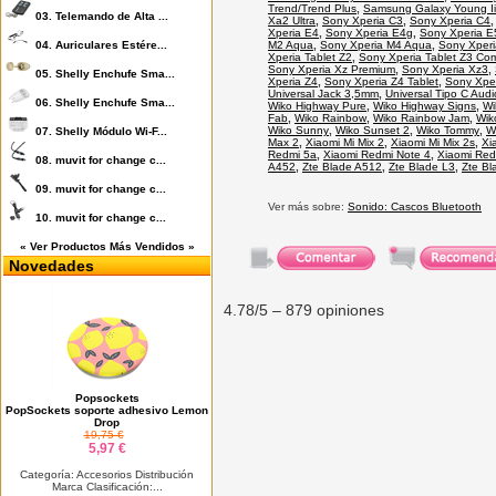
Trend/Trend Plus
,
Samsung Galaxy Young Ii
03.
Telemando de Alta ...
Xa2 Ultra
,
Sony Xperia C3
,
Sony Xperia C4
Xperia E4
,
Sony Xperia E4g
,
Sony Xperia E
04.
Auriculares Estére...
M2 Aqua
,
Sony Xperia M4 Aqua
,
Sony Xper
Xperia Tablet Z2
,
Sony Xperia Tablet Z3 Co
Sony Xperia Xz Premium
,
Sony Xperia Xz3
,
05.
Shelly Enchufe Sma...
Xperia Z4
,
Sony Xperia Z4 Tablet
,
Sony Xpe
Universal Jack 3,5mm
,
Universal Tipo C Audi
06.
Shelly Enchufe Sma...
Wiko Highway Pure
,
Wiko Highway Signs
,
Wi
Fab
,
Wiko Rainbow
,
Wiko Rainbow Jam
,
Wik
Wiko Sunny
,
Wiko Sunset 2
,
Wiko Tommy
,
W
07.
Shelly Módulo Wi-F...
Max 2
,
Xiaomi Mi Mix 2
,
Xiaomi Mi Mix 2s
,
Xi
Redmi 5a
,
Xiaomi Redmi Note 4
,
Xiaomi Red
08.
muvit for change c...
A452
,
Zte Blade A512
,
Zte Blade L3
,
Zte Bl
09.
muvit for change c...
Ver más sobre:
Sonido: Cascos Bluetooth
10.
muvit for change c...
« Ver Productos Más Vendidos »
Novedades
4.78
/5 –
879
opiniones
Popsockets
PopSockets soporte adhesivo Lemon
Drop
19,75 €
5,97 €
Categoría: Accesorios Distribución
Marca Clasificación:...