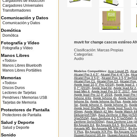
Cargadores de Inducción
Cargadores Universales
Transformadores
Comunicación y Datos
Comunicación y Datos
Domótica
Domótica
muvit for change cascos estéreo AN
Fotografía y Vídeo
Fotografía y Vídeo
Clasificación: Marcas Propias
Categorías:
Manos Libres
Audio
«Todos»
Manos Libres Bluetooth
Manos Libres Portátiles
Modelos Compatibles:
Acer Liquid Z5
,
Alca
Alcatel Pixi 3 4.5"
,
Alcatel Pixi 4 (4") 3g
,
Alca
Memorias
Alcatel Pop 3 5,0"
,
Alcatel Pop 3 5,5"3g(50
Alcatel Pop C1
,
Alcatel Pop C3
,
Alcatel Pop
«Todos»
Apple Ipad 10,5" Pro (2018)
,
Apple Ipad 2
,
Discos Duros
9,7" (2018)
,
Apple Ipad Air
,
Apple Ipad Air 2
Ipad Mini 4
,
Apple Ipad Pro 10,5" 2017
,
App
Lectores de Tarjetas
Apple Ipad Pro 12,9" 2018
,
Apple Ipad Pro 
Pendrives / Memorias USB
Iphone 4/4s
,
Apple Iphone 4s
,
Apple Iphon
Iphone 6s
,
Apple Iphone 6s Plus
,
Apple Iph
Tarjetas de Memoria
Se
,
Apple Iphone X
,
Apple Iphone Xr
,
Apple
Apple Ipod Shuffle 4g
,
Apple Ipod Touch (n
Protectores de Pantalla
40mm
,
Apple Watch 42 Mm
,
Apple Watch 
Protectores de Pantalla
Deluxe(zs570kl)
,
Asus Zenfone 3 Max (zc520
3(ze552kl)
,
Asus Zenfone 4 5,5"(ze554kl)
,
A
Salud y Deporte
Zenfone Go(zc500tg)
,
Asus Zenfone Live (z
Bq Aquaris E4
,
Bq Aquaris E4.5
,
Bq Aquaris
Salud y Deporte
Aquaris M5
,
Bq Aquaris M5.5/M 2017
,
Bq Aqu
V Plus
,
Bq Aquaris X/X Pro
,
Bq Aquaris X2/
Sonido
Huawei Ascend G6 4g
,
Huawei Ascend Mate