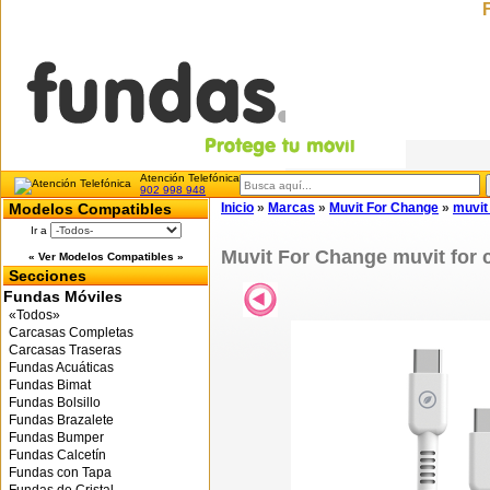
Atención Telefónica
902 998 948
Modelos Compatibles
Inicio
»
Marcas
»
Muvit For Change
»
muvit
Ir a
Muvit For Change muvit for 
« Ver Modelos Compatibles »
Secciones
Fundas Móviles
«Todos»
Carcasas Completas
Carcasas Traseras
Fundas Acuáticas
Fundas Bimat
Fundas Bolsillo
Fundas Brazalete
Fundas Bumper
Fundas Calcetín
Fundas con Tapa