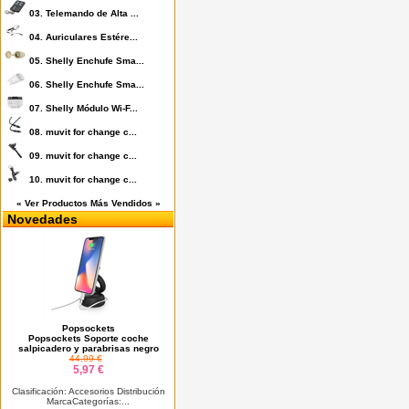
03.
Telemando de Alta ...
04.
Auriculares Estére...
05.
Shelly Enchufe Sma...
06.
Shelly Enchufe Sma...
07.
Shelly Módulo Wi-F...
08.
muvit for change c...
09.
muvit for change c...
10.
muvit for change c...
« Ver Productos Más Vendidos »
Novedades
Popsockets
Popsockets Soporte coche
salpicadero y parabrisas negro
44,99 €
5,97 €
Clasificación: Accesorios Distribución
MarcaCategorías:...