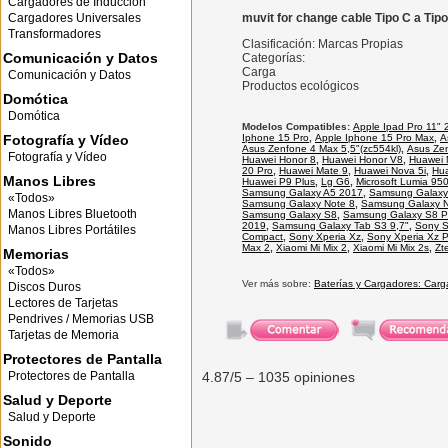
Cargadores de Inducción
Cargadores Universales
muvit for change cable Tipo C a Ti
Transformadores
Clasificación: Marcas Propias
Comunicación y Datos
Categorías:
Carga
Comunicación y Datos
Productos ecológicos
Domótica
Domótica
Modelos Compatibles:
Apple Ipad Pro 11" 
Fotografía y Vídeo
Iphone 15 Pro
,
Apple Iphone 15 Pro Max
,
A
Asus Zenfone 4 Max 5,5"(zc554kl)
,
Asus Ze
Fotografía y Vídeo
Huawei Honor 8
,
Huawei Honor V8
,
Huawei 
20 Pro
,
Huawei Mate 9
,
Huawei Nova 5i
,
Hua
Manos Libres
Huawei P9 Plus
,
Lg G6
,
Microsoft Lumia 95
Samsung Galaxy A5 2017
,
Samsung Galaxy
«Todos»
Samsung Galaxy Note 8
,
Samsung Galaxy N
Manos Libres Bluetooth
Samsung Galaxy S8
,
Samsung Galaxy S8 P
2019
,
Samsung Galaxy Tab S3 9,7"
,
Sony S
Manos Libres Portátiles
Compact
,
Sony Xperia Xz
,
Sony Xperia Xz 
Max 2
,
Xiaomi Mi Mix 2
,
Xiaomi Mi Mix 2s
,
Zt
Memorias
«Todos»
Ver más sobre:
Baterías y Cargadores: Carg
Discos Duros
Lectores de Tarjetas
Pendrives / Memorias USB
Tarjetas de Memoria
Protectores de Pantalla
Protectores de Pantalla
4.87
/5 –
1035
opiniones
Salud y Deporte
Salud y Deporte
Sonido