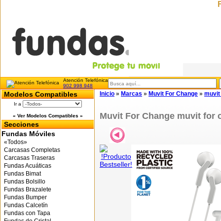
Atención Telefónica
902 998 948
Modelos Compatibles
Inicio
»
Marcas
»
Muvit For Change
»
muvit
Ir a
Muvit For Change muvit for 
« Ver Modelos Compatibles »
Secciones
Fundas Móviles
«Todos»
Carcasas Completas
Carcasas Traseras
Fundas Acuáticas
Fundas Bimat
Fundas Bolsillo
Fundas Brazalete
Fundas Bumper
Fundas Calcetín
Fundas con Tapa