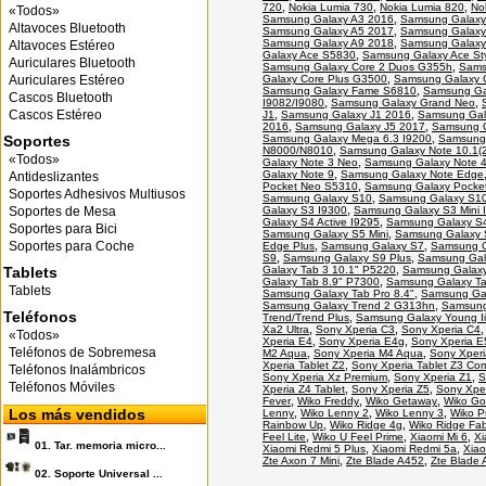
720
,
Nokia Lumia 730
,
Nokia Lumia 820
,
No
«Todos»
Samsung Galaxy A3 2016
,
Samsung Galaxy
Altavoces Bluetooth
Samsung Galaxy A5 2017
,
Samsung Galaxy
Samsung Galaxy A9 2018
,
Samsung Galaxy
Altavoces Estéreo
Galaxy Ace S5830
,
Samsung Galaxy Ace St
Auriculares Bluetooth
Samsung Galaxy Core 2 Duos G355h
,
Sams
Galaxy Core Plus G3500
,
Samsung Galaxy 
Auriculares Estéreo
Samsung Galaxy Fame S6810
,
Samsung Gal
Cascos Bluetooth
I9082/I9080
,
Samsung Galaxy Grand Neo
,
Cascos Estéreo
J1
,
Samsung Galaxy J1 2016
,
Samsung Gal
2016
,
Samsung Galaxy J5 2017
,
Samsung G
Samsung Galaxy Mega 6.3 I9200
,
Samsung 
Soportes
N8000/N8010
,
Samsung Galaxy Note 10.1(2
«Todos»
Galaxy Note 3 Neo
,
Samsung Galaxy Note 
Galaxy Note 9
,
Samsung Galaxy Note Edge
Antideslizantes
Pocket Neo S5310
,
Samsung Galaxy Pocke
Soportes Adhesivos Multiusos
Samsung Galaxy S10
,
Samsung Galaxy S10
Galaxy S3 I9300
,
Samsung Galaxy S3 Mini 
Soportes de Mesa
Galaxy S4 Active I9295
,
Samsung Galaxy S4
Soportes para Bici
Samsung Galaxy S5 Mini
,
Samsung Galaxy 
Soportes para Coche
Edge Plus
,
Samsung Galaxy S7
,
Samsung G
S9
,
Samsung Galaxy S9 Plus
,
Samsung Gal
Galaxy Tab 3 10.1" P5220
,
Samsung Galaxy
Tablets
Galaxy Tab 8.9" P7300
,
Samsung Galaxy Ta
Tablets
Samsung Galaxy Tab Pro 8.4"
,
Samsung Gal
Samsung Galaxy Trend 2 G313hn
,
Samsung 
Teléfonos
Trend/Trend Plus
,
Samsung Galaxy Young Ii
Xa2 Ultra
,
Sony Xperia C3
,
Sony Xperia C4
«Todos»
Xperia E4
,
Sony Xperia E4g
,
Sony Xperia E
Teléfonos de Sobremesa
M2 Aqua
,
Sony Xperia M4 Aqua
,
Sony Xper
Xperia Tablet Z2
,
Sony Xperia Tablet Z3 Co
Teléfonos Inalámbricos
Sony Xperia Xz Premium
,
Sony Xperia Z1
,
S
Teléfonos Móviles
Xperia Z4 Tablet
,
Sony Xperia Z5
,
Sony Xpe
Fever
,
Wiko Freddy
,
Wiko Getaway
,
Wiko G
Los más vendidos
Lenny
,
Wiko Lenny 2
,
Wiko Lenny 3
,
Wiko P
Rainbow Up
,
Wiko Ridge 4g
,
Wiko Ridge Fa
Feel Lite
,
Wiko U Feel Prime
,
Xiaomi Mi 6
,
Xi
01.
Tar. memoria micro...
Xiaomi Redmi 5 Plus
,
Xiaomi Redmi 5a
,
Xiao
Zte Axon 7 Mini
,
Zte Blade A452
,
Zte Blade
02.
Soporte Universal ...