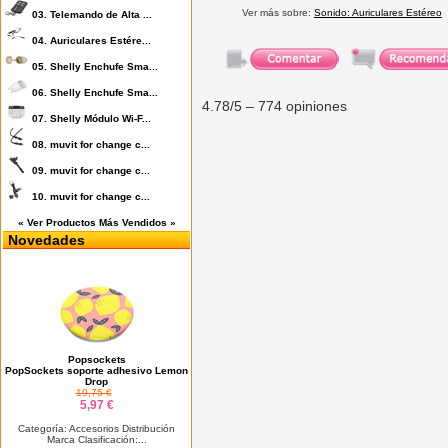
Ver más sobre:
Sonido: Auriculares Estéreo
03.
Telemando de Alta ...
04.
Auriculares Estére...
05.
Shelly Enchufe Sma...
06.
Shelly Enchufe Sma...
4.78
/5 –
774
opiniones
07.
Shelly Módulo Wi-F...
08.
muvit for change c...
09.
muvit for change c...
10.
muvit for change c...
« Ver Productos Más Vendidos »
Novedades
Popsockets
PopSockets soporte adhesivo Lemon
Drop
19,75 €
5,97 €
Categoría: Accesorios Distribución
Marca Clasificación:...