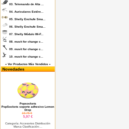
03.
Telemando de Alta ...
04.
Auriculares Estére...
05.
Shelly Enchufe Sma...
06.
Shelly Enchufe Sma...
07.
Shelly Módulo Wi-F...
08.
muvit for change c...
09.
muvit for change c...
10.
muvit for change c...
« Ver Productos Más Vendidos »
Novedades
Popsockets
PopSockets soporte adhesivo Lemon
Drop
19,75 €
5,97 €
Categoría: Accesorios Distribución
Marca Clasificación:...