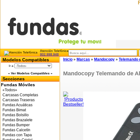
Atención Telefónica
902 998 948
Modelos Compatibles
Inicio
»
Marcas
»
Mandocopy
»
Telemando 
Ir a
Mandocopy Telemando de Al
« Ver Modelos Compatibles »
Secciones
Fundas Móviles
«Todos»
Carcasas Completas
Carcasas Traseras
Fundas Acuáticas
Fundas Bimat
Fundas Bolsillo
Fundas Brazalete
Fundas Bumper
Fundas Calcetín
Fundas con Tapa