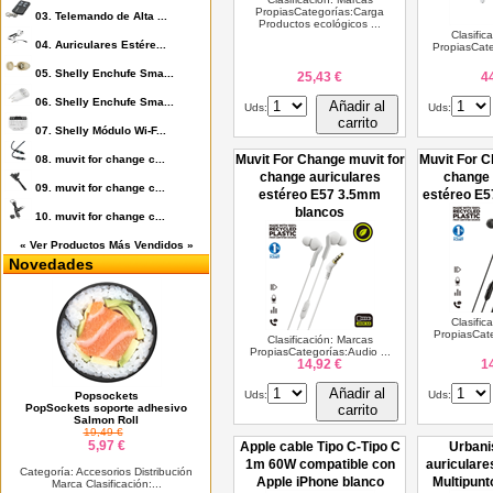
PropiasCategorías:Carga
03.
Telemando de Alta ...
Productos ecológicos ...
Clasific
04.
Auriculares Estére...
PropiasCate
05.
Shelly Enchufe Sma...
25,43 €
4
06.
Shelly Enchufe Sma...
Añadir al
Uds:
Uds:
carrito
07.
Shelly Módulo Wi-F...
Muvit For Change muvit for
Muvit For C
08.
muvit for change c...
change auriculares
change 
09.
muvit for change c...
estéreo E57 3.5mm
estéreo E5
blancos
10.
muvit for change c...
« Ver Productos Más Vendidos »
Novedades
Clasific
PropiasCate
Clasificación: Marcas
PropiasCategorías:Audio ...
14,92 €
1
Añadir al
Uds:
Uds:
Popsockets
PopSockets soporte adhesivo
carrito
Salmon Roll
19,49 €
5,97 €
Apple cable Tipo C-Tipo C
Urbani
1m 60W compatible con
auriculare
Categoría: Accesorios Distribución
Apple iPhone blanco
Multipunt
Marca Clasificación:...