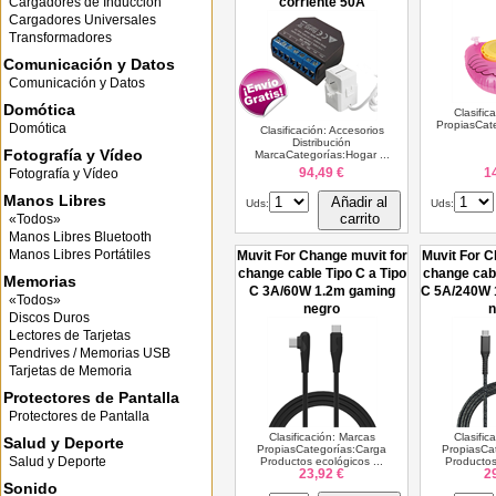
Cargadores de Inducción
corriente 50A
Cargadores Universales
Transformadores
Comunicación y Datos
Comunicación y Datos
Domótica
Clasific
PropiasCate
Domótica
Clasificación: Accesorios
Distribución
Fotografía y Vídeo
MarcaCategorías:Hogar ...
94,49 €
1
Fotografía y Vídeo
Manos Libres
Añadir al
Uds:
Uds:
carrito
«Todos»
Manos Libres Bluetooth
Manos Libres Portátiles
Muvit For Change muvit for
Muvit For C
change cable Tipo C a Tipo
change cabl
Memorias
C 3A/60W 1.2m gaming
C 5A/240W 
«Todos»
negro
n
Discos Duros
Lectores de Tarjetas
Pendrives / Memorias USB
Tarjetas de Memoria
Protectores de Pantalla
Protectores de Pantalla
Clasificación: Marcas
Clasific
Salud y Deporte
PropiasCategorías:Carga
PropiasCa
Salud y Deporte
Productos ecológicos ...
Productos
23,92 €
2
Sonido