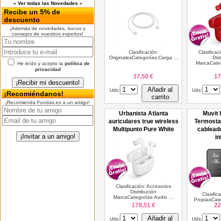
« Ver todas las Novedades »
Recibe un 5% de
descuento
¡Además de novedades, trucos y
consejos de nuestros expertos!
Clasificación:
Clasificac
OriginalesCategorías:Carga ...
Dis
MarcaCateg
He leído y acepto la
política de
privacidad
37,50 €
17
Añadir al
Uds:
Uds:
¡Recomiéndanos!
carrito
¡Recomienda Fundas.es a un amigo!
Urbanista Atlanta
Muvit 
auriculares true wireless
Termostat
Multipunto Pure White
cablead
in
Clasificación: Accesorios
Distribución
Clasific
MarcaCategorías:Audio ...
PropiasCate
178,51 €
22
Añadir al
Uds:
Uds: