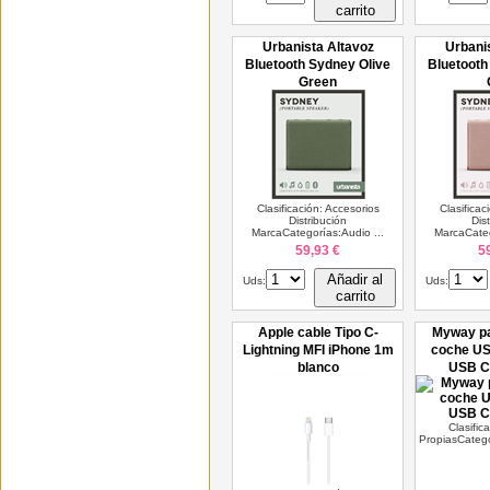
carrito
Urbanista Altavoz
Urbani
Bluetooth Sydney Olive
Bluetooth
Green
Clasificación: Accesorios
Clasificac
Distribución
Dis
MarcaCategorías:Audio ...
MarcaCateg
59,93 €
5
Añadir al
Uds:
Uds:
carrito
Apple cable Tipo C-
Myway pa
Lightning MFI iPhone 1m
coche US
blanco
USB C
Clasific
PropiasCatego