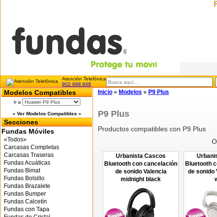
Atención Telefónica
902 998 948
Modelos Compatibles
Inicio
»
Modelos
»
P9 Plus
Ir a
P9 Plus
« Ver Modelos Compatibles »
Secciones
Productos compatibles con P9 Plus
Fundas Móviles
«Todos»
O
Carcasas Completas
Carcasas Traseras
Urbanista Cascos
Urbani
Fundas Acuáticas
Bluetooth con cancelación
Bluetooth 
Fundas Bimat
de sonido Valencia
de sonido 
Fundas Bolsillo
midnight black
Fundas Brazalete
Fundas Bumper
Fundas Calcetín
Fundas con Tapa