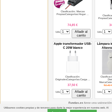
Clasificación: Marcas
PropiasCategorías:Hogar ...
Clasific
PropiasCate
74,85 €
3
Añadir al
Uds:
Uds:
carrito
Apple transformador USB-
Lámpara in
C 20W blanco
Altavo
Clasificación:
Clasificac
OriginalesCategorías:Carga ...
Dis
MarcaCateg
37,50 €
52,42 
Añadir al
Uds:
Uds:
carrito
Fundas.es
tiene una valoració
Utilizamos cookies propias y de terceros para darte la mejor experiencia en nuestra web. Al