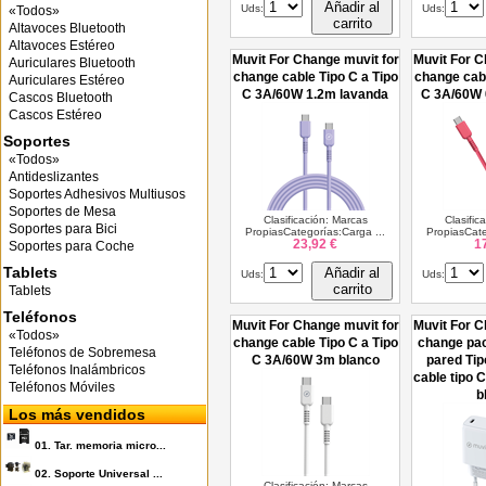
Añadir al
Uds:
Uds:
«Todos»
carrito
Altavoces Bluetooth
Altavoces Estéreo
Muvit For Change muvit for
Muvit For C
Auriculares Bluetooth
change cable Tipo C a Tipo
change cabl
Auriculares Estéreo
C 3A/60W 1.2m lavanda
C 3A/60W 
Cascos Bluetooth
Cascos Estéreo
Soportes
«Todos»
Antideslizantes
Soportes Adhesivos Multiusos
Soportes de Mesa
Clasificación: Marcas
Clasific
Soportes para Bici
PropiasCategorías:Carga ...
PropiasCate
23,92 €
1
Soportes para Coche
Tablets
Añadir al
Uds:
Uds:
carrito
Tablets
Teléfonos
Muvit For Change muvit for
Muvit For C
«Todos»
change cable Tipo C a Tipo
change pa
Teléfonos de Sobremesa
C 3A/60W 3m blanco
pared Ti
Teléfonos Inalámbricos
cable tipo 
Teléfonos Móviles
b
Los más vendidos
01.
Tar. memoria micro...
02.
Soporte Universal ...
Clasificación: Marcas