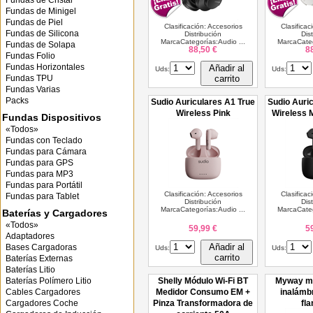
Fundas de Cristal
Fundas de Minigel
Fundas de Piel
Clasificación: Accesorios
Clasificac
Fundas de Silicona
Distribución
Dis
MarcaCategorías:Audio ...
MarcaCateg
Fundas de Solapa
88,50 €
8
Fundas Folio
Fundas Horizontales
Añadir al
Uds:
Uds:
Fundas TPU
carrito
Fundas Varias
Packs
Sudio Auriculares A1 True
Sudio Auri
Wireless Pink
Wireless 
Fundas Dispositivos
«Todos»
Fundas con Teclado
Fundas para Cámara
Fundas para GPS
Fundas para MP3
Fundas para Portátil
Clasificación: Accesorios
Clasificac
Fundas para Tablet
Distribución
Dis
MarcaCategorías:Audio ...
MarcaCateg
Baterías y Cargadores
«Todos»
59,99 €
5
Adaptadores
Añadir al
Bases Cargadoras
Uds:
Uds:
carrito
Baterías Externas
Baterías Litio
Baterías Polímero Litio
Shelly Módulo Wi-Fi BT
Myway my
Cables Cargadores
Medidor Consumo EM +
inalámbr
Cargadores Coche
Pinza Transformadora de
fl