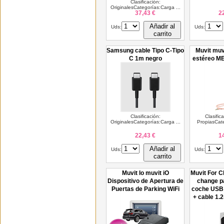
Clasificación:
OriginalesCategorías:Carga ...
37,43 €
2
Añadir al
Uds:
Uds:
carrito
Samsung cable Tipo C-Tipo
Muvit muv
C 1m negro
estéreo M
Clasificación:
Clasific
OriginalesCategorías:Carga ...
PropiasCate
22,43 €
1
Añadir al
Uds:
Uds:
carrito
Muvit Io muvit iO
Muvit For C
Dispositivo de Apertura de
change p
Puertas de Parking WiFi
coche USB 
+ cable 1.