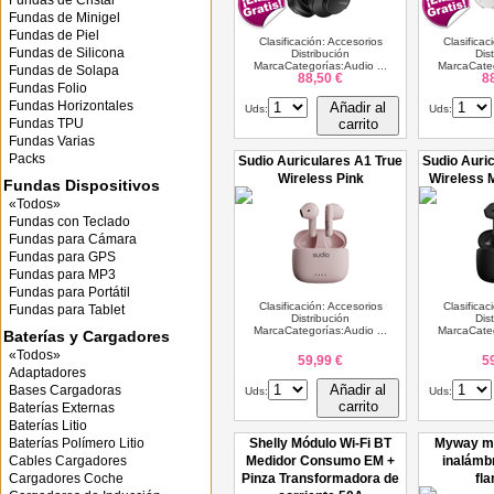
Fundas de Cristal
Fundas de Minigel
Fundas de Piel
Clasificación: Accesorios
Clasificac
Fundas de Silicona
Distribución
Dis
MarcaCategorías:Audio ...
MarcaCateg
Fundas de Solapa
88,50 €
8
Fundas Folio
Fundas Horizontales
Añadir al
Uds:
Uds:
Fundas TPU
carrito
Fundas Varias
Packs
Sudio Auriculares A1 True
Sudio Auri
Wireless Pink
Wireless 
Fundas Dispositivos
«Todos»
Fundas con Teclado
Fundas para Cámara
Fundas para GPS
Fundas para MP3
Fundas para Portátil
Clasificación: Accesorios
Clasificac
Fundas para Tablet
Distribución
Dis
MarcaCategorías:Audio ...
MarcaCateg
Baterías y Cargadores
«Todos»
59,99 €
5
Adaptadores
Añadir al
Bases Cargadoras
Uds:
Uds:
carrito
Baterías Externas
Baterías Litio
Baterías Polímero Litio
Shelly Módulo Wi-Fi BT
Myway my
Cables Cargadores
Medidor Consumo EM +
inalámbr
Cargadores Coche
Pinza Transformadora de
fl