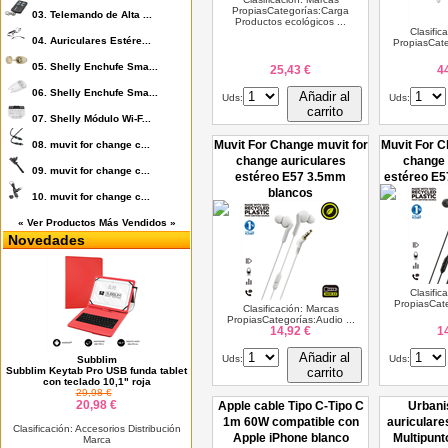
PropiasCategorías:Carga
03.
Telemando de Alta ...
Productos ecológicos ...
Clasific
04.
Auriculares Estére...
PropiasCate
05.
Shelly Enchufe Sma...
25,43 €
4
06.
Shelly Enchufe Sma...
Añadir al
Uds:
Uds:
carrito
07.
Shelly Módulo Wi-F...
Muvit For Change muvit for
Muvit For C
08.
muvit for change c...
change auriculares
change 
09.
muvit for change c...
estéreo E57 3.5mm
estéreo E5
blancos
10.
muvit for change c...
« Ver Productos Más Vendidos »
Novedades
Clasific
PropiasCate
Clasificación: Marcas
PropiasCategorías:Audio ...
14,92 €
1
Añadir al
Uds:
Uds:
Subblim
Subblim Keytab Pro USB funda tablet
carrito
con teclado 10,1" roja
29,98 €
20,98 €
Apple cable Tipo C-Tipo C
Urbani
1m 60W compatible con
auriculare
Clasificación: Accesorios Distribución
Apple iPhone blanco
Multipunt
Marca