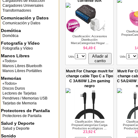
Cargadores de Inducción
corriente 50A
Cargadores Universales
Transformadores
Comunicación y Datos
Comunicación y Datos
Domótica
Clasific
PropiasCate
Domótica
Clasificación: Accesorios
Distribución
Fotografía y Vídeo
MarcaCategorías:Hogar ...
94,49 €
1
Fotografía y Vídeo
Manos Libres
Añadir al
Uds:
Uds:
carrito
«Todos»
Manos Libres Bluetooth
Manos Libres Portátiles
Muvit For Change muvit for
Muvit For C
change cable Tipo C a Tipo
change cabl
Memorias
C 3A/60W 1.2m gaming
C 5A/240W 
«Todos»
negro
n
Discos Duros
Lectores de Tarjetas
Pendrives / Memorias USB
Tarjetas de Memoria
Protectores de Pantalla
Protectores de Pantalla
Clasificación: Marcas
Clasific
Salud y Deporte
PropiasCategorías:Carga
PropiasCa
Salud y Deporte
Productos ecológicos ...
Productos
23,92 €
2
Sonido