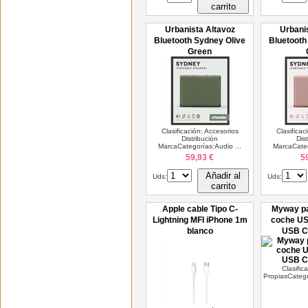
carrito
Urbanista Altavoz
Urbani
Bluetooth Sydney Olive
Bluetooth
Green
Clasificación: Accesorios
Clasificac
Distribución
Dis
MarcaCategorías:Audio ...
MarcaCateg
59,93 €
5
Añadir al
Uds:
Uds:
carrito
Apple cable Tipo C-
Myway pa
Lightning MFI iPhone 1m
coche US
blanco
USB C
Clasific
PropiasCatego