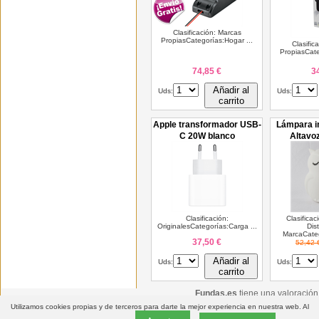
Clasificación: Marcas
PropiasCategorías:Hogar ...
Clasific
PropiasCate
74,85 €
3
Añadir al
Uds:
Uds:
carrito
Apple transformador USB-
Lámpara in
C 20W blanco
Altavo
Clasificación:
Clasificac
OriginalesCategorías:Carga ...
Dis
MarcaCateg
37,50 €
52,42 
Añadir al
Uds:
Uds:
carrito
Fundas.es
tiene una valoració
Utilizamos cookies propias y de terceros para darte la mejor experiencia en nuestra web. Al