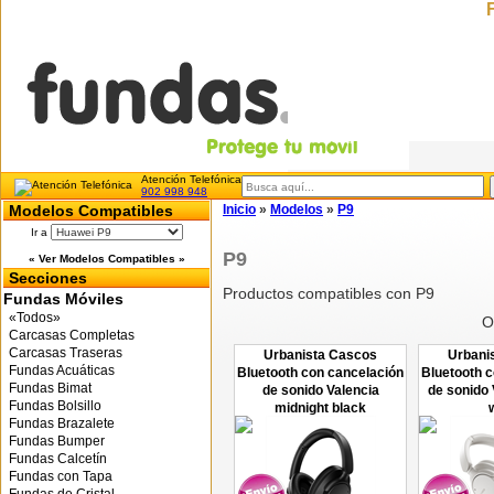
Atención Telefónica
902 998 948
Modelos Compatibles
Inicio
»
Modelos
»
P9
Ir a
P9
« Ver Modelos Compatibles »
Secciones
Productos compatibles con P9
Fundas Móviles
«Todos»
O
Carcasas Completas
Carcasas Traseras
Urbanista Cascos
Urbani
Fundas Acuáticas
Bluetooth con cancelación
Bluetooth 
Fundas Bimat
de sonido Valencia
de sonido 
Fundas Bolsillo
midnight black
Fundas Brazalete
Fundas Bumper
Fundas Calcetín
Fundas con Tapa