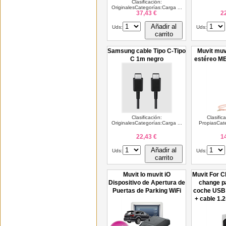
Clasificación:
OriginalesCategorías:Carga ...
37,43 €
2
Añadir al
Uds:
Uds:
carrito
Samsung cable Tipo C-Tipo
Muvit muv
C 1m negro
estéreo M
Clasificación:
Clasific
OriginalesCategorías:Carga ...
PropiasCate
22,43 €
1
Añadir al
Uds:
Uds:
carrito
Muvit Io muvit iO
Muvit For C
Dispositivo de Apertura de
change p
Puertas de Parking WiFi
coche USB 
+ cable 1.