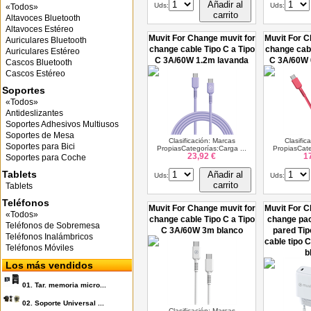
Añadir al
Uds:
Uds:
«Todos»
carrito
Altavoces Bluetooth
Altavoces Estéreo
Muvit For Change muvit for
Muvit For C
Auriculares Bluetooth
change cable Tipo C a Tipo
change cabl
Auriculares Estéreo
C 3A/60W 1.2m lavanda
C 3A/60W 
Cascos Bluetooth
Cascos Estéreo
Soportes
«Todos»
Antideslizantes
Soportes Adhesivos Multiusos
Soportes de Mesa
Clasificación: Marcas
Clasific
Soportes para Bici
PropiasCategorías:Carga ...
PropiasCate
23,92 €
1
Soportes para Coche
Tablets
Añadir al
Uds:
Uds:
carrito
Tablets
Teléfonos
Muvit For Change muvit for
Muvit For C
«Todos»
change cable Tipo C a Tipo
change pa
Teléfonos de Sobremesa
C 3A/60W 3m blanco
pared Ti
Teléfonos Inalámbricos
cable tipo 
Teléfonos Móviles
b
Los más vendidos
01.
Tar. memoria micro...
02.
Soporte Universal ...
Clasificación: Marcas