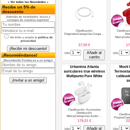
« Ver todas las Novedades »
Recibe un 5% de
descuento
¡Además de novedades, trucos y
consejos de nuestros expertos!
Clasificación:
Clasificac
OriginalesCategorías:Carga ...
Dis
MarcaCateg
He leído y acepto la
política de
privacidad
37,50 €
17
Añadir al
Uds:
Uds:
¡Recomiéndanos!
carrito
¡Recomienda Fundas.es a un amigo!
Urbanista Atlanta
Muvit 
auriculares true wireless
Termostat
Multipunto Pure White
cablead
in
Clasificación: Accesorios
Distribución
Clasific
MarcaCategorías:Audio ...
PropiasCate
178,51 €
22
Añadir al
Uds:
Uds: