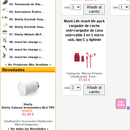
03.
Telemando de Alta ...
Añadir al
Uds:
Uds:
carrito
04.
Auriculares Estére...
05.
Shelly Enchufe Sma...
Muvit Life muvit life pack
cargador de coche
06.
Shelly Enchufe Sma...
usb+cargador de casa
07.
Shelly Módulo Wi-F...
usb+cable 3 en 1 micro
usb, tipo C y lightnin
08.
muvit for change c...
09.
muvit for change c...
10.
muvit for change c...
« Ver Productos Más Vendidos »
Novedades
Categoría: Marcas Propias
Clasificación: Pack...
37,43 €
Añadir al
Uds:
carrito
Shelly
A
Shelly Cabezal termostático BLU TRV
89,84 €
81,49 €
Clasificación: Accesorios Distribución
MarcaCategorías:...
« Ver todas las Novedades »