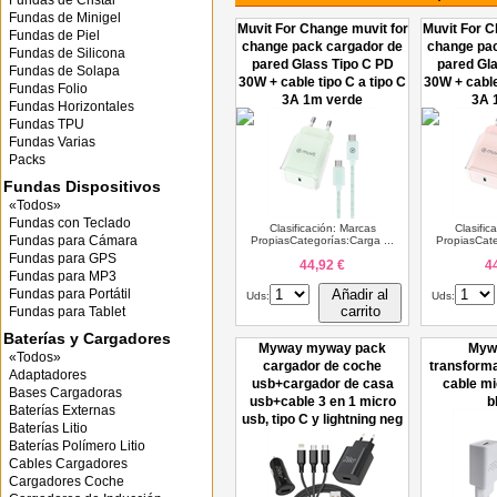
Fundas de Cristal
Fundas de Minigel
Muvit For Change muvit for
Muvit For C
Fundas de Piel
change pack cargador de
change pa
Fundas de Silicona
pared Glass Tipo C PD
pared Gl
Fundas de Solapa
30W + cable tipo C a tipo C
30W + cable
Fundas Folio
3A 1m verde
3A 
Fundas Horizontales
Fundas TPU
Fundas Varias
Packs
Fundas Dispositivos
«Todos»
Fundas con Teclado
Clasificación: Marcas
Clasific
Fundas para Cámara
PropiasCategorías:Carga ...
PropiasCate
Fundas para GPS
44,92 €
4
Fundas para MP3
Fundas para Portátil
Añadir al
Uds:
Uds:
carrito
Fundas para Tablet
Baterías y Cargadores
Myway myway pack
Myw
«Todos»
cargador de coche
transform
Adaptadores
usb+cargador de casa
cable m
Bases Cargadoras
usb+cable 3 en 1 micro
b
Baterías Externas
usb, tipo C y lightning neg
Baterías Litio
Baterías Polímero Litio
Cables Cargadores
Cargadores Coche