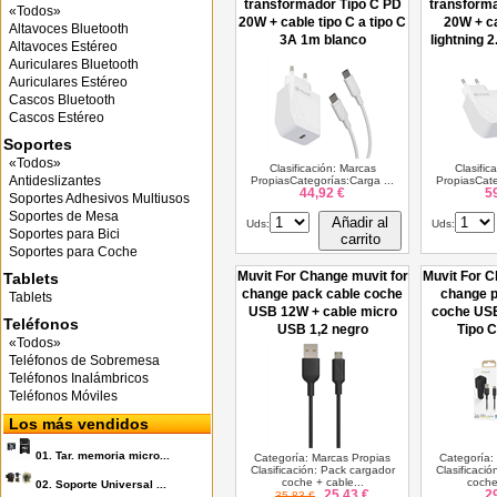
transformador Tipo C PD
transform
«Todos»
20W + cable tipo C a tipo C
20W + ca
Altavoces Bluetooth
3A 1m blanco
lightning 
Altavoces Estéreo
Auriculares Bluetooth
Auriculares Estéreo
Cascos Bluetooth
Cascos Estéreo
Soportes
«Todos»
Clasificación: Marcas
Clasific
Antideslizantes
PropiasCategorías:Carga ...
PropiasCate
44,92 €
5
Soportes Adhesivos Multiusos
Soportes de Mesa
Añadir al
Uds:
Uds:
Soportes para Bici
carrito
Soportes para Coche
Muvit For Change muvit for
Muvit For C
Tablets
change pack cable coche
change p
Tablets
USB 12W + cable micro
coche USB
Teléfonos
USB 1,2 negro
Tipo C
«Todos»
Teléfonos de Sobremesa
Teléfonos Inalámbricos
Teléfonos Móviles
Los más vendidos
01.
Tar. memoria micro...
Categoría: Marcas Propias
Categoría:
Clasificación: Pack cargador
Clasificaci
coche + cable...
coche
02.
Soporte Universal ...
25,43 €
2
35,83 €