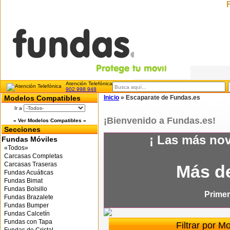
Atención Telefónica
902 998 948
Modelos Compatibles
Inicio
»
Escaparate de Fundas.es
Ir a
¡Bienvenido a Fundas.es!
« Ver Modelos Compatibles »
Secciones
¡ Las más nov
Fundas Móviles
«Todos»
Carcasas Completas
Carcasas Traseras
Más de
Fundas Acuáticas
Fundas Bimat
Fundas Bolsillo
Primer
Fundas Brazalete
Fundas Bumper
Fundas Calcetín
Fundas con Tapa
Filtrar por M