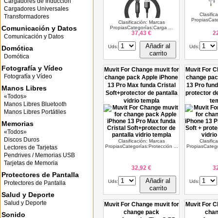
Cargadores de Inducción
Cargadores Universales
Clasific
Transformadores
PropiasCate
Clasificación: Marcas
Comunicación y Datos
PropiasCategorías:Carga ...
37,43 €
2
Comunicación y Datos
Añadir al
Uds:
Uds:
Domótica
carrito
Domótica
Fotografía y Vídeo
Muvit For Change muvit for
Muvit For C
Fotografía y Vídeo
change pack Apple iPhone
change pac
13 Pro Max funda Cristal
13 Pro fund
Manos Libres
Soft+protector de pantalla
protector de
«Todos»
vidrio templa
te
Manos Libres Bluetooth
Manos Libres Portátiles
Memorias
«Todos»
Discos Duros
Clasificación: Marcas
Clasific
PropiasCategorías:Protección ...
PropiasCatego
Lectores de Tarjetas
Pendrives / Memorias USB
Tarjetas de Memoria
32,92 €
3
Protectores de Pantalla
Añadir al
Uds:
Uds:
Protectores de Pantalla
carrito
Salud y Deporte
Salud y Deporte
Muvit For Change muvit for
Muvit For C
change pack
chan
Sonido