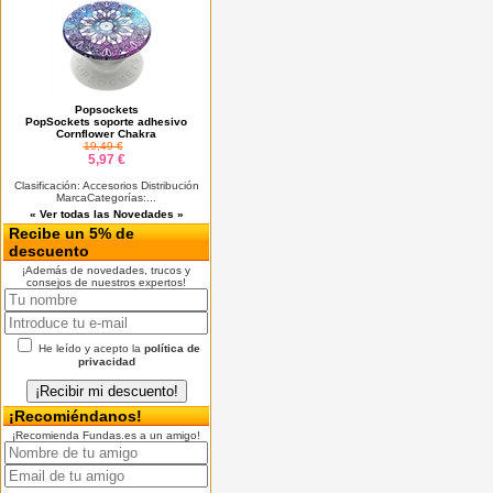
Popsockets
PopSockets soporte adhesivo
Cornflower Chakra
19,49 €
5,97 €
Clasificación: Accesorios Distribución
MarcaCategorías:...
« Ver todas las Novedades »
Recibe un 5% de
descuento
¡Además de novedades, trucos y
consejos de nuestros expertos!
He leído y acepto la
política de
privacidad
¡Recomiéndanos!
¡Recomienda Fundas.es a un amigo!