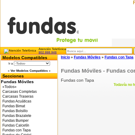
Atención Telefónica
902 998 948
Modelos Compatibles
Inicio
»
Fundas Móviles
»
Fundas con Tapa
Ir a
Fundas Móviles - Fundas co
« Ver Modelos Compatibles »
Secciones
Fundas con Tapa
Fundas Móviles
Todavía no h
«Todos»
Carcasas Completas
Carcasas Traseras
Fundas Acuáticas
Fundas Bimat
Fundas Bolsillo
Fundas Brazalete
Fundas Bumper
Fundas Calcetín
Fundas con Tapa