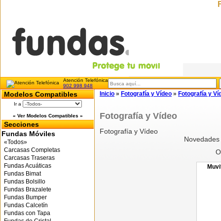
Atención Telefónica
902 998 948
Modelos Compatibles
Inicio
»
Fotografía y Vídeo
»
Fotografía y Ví
Ir a
Fotografía y Vídeo
« Ver Modelos Compatibles »
Secciones
Fotografía y Vídeo
Fundas Móviles
Novedades d
«Todos»
Carcasas Completas
O
Carcasas Traseras
Fundas Acuáticas
Muvi
Fundas Bimat
Fundas Bolsillo
Fundas Brazalete
Fundas Bumper
Fundas Calcetín
Fundas con Tapa