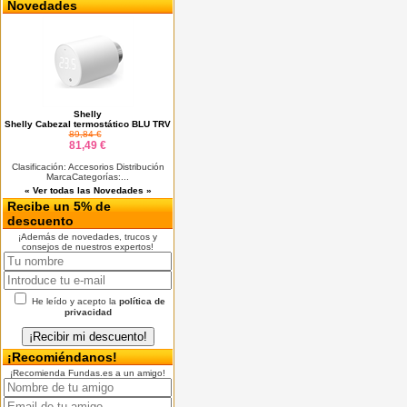
Novedades
Shelly
Shelly Cabezal termostático BLU TRV
89,84 €
81,49 €
Clasificación: Accesorios Distribución
MarcaCategorías:...
« Ver todas las Novedades »
Recibe un 5% de
descuento
¡Además de novedades, trucos y
consejos de nuestros expertos!
He leído y acepto la
política de
privacidad
¡Recomiéndanos!
¡Recomienda Fundas.es a un amigo!