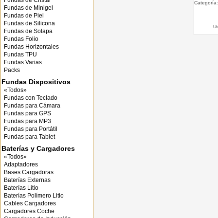
Fundas de Cristal
Categoría:
Fundas de Minigel
Fundas de Piel
Fundas de Silicona
U
Fundas de Solapa
Fundas Folio
Fundas Horizontales
Fundas TPU
Fundas Varias
Packs
Fundas Dispositivos
«Todos»
Fundas con Teclado
Fundas para Cámara
Fundas para GPS
Fundas para MP3
Fundas para Portátil
Fundas para Tablet
Baterías y Cargadores
«Todos»
Adaptadores
Bases Cargadoras
Baterías Externas
Baterías Litio
Baterías Polímero Litio
Cables Cargadores
Cargadores Coche