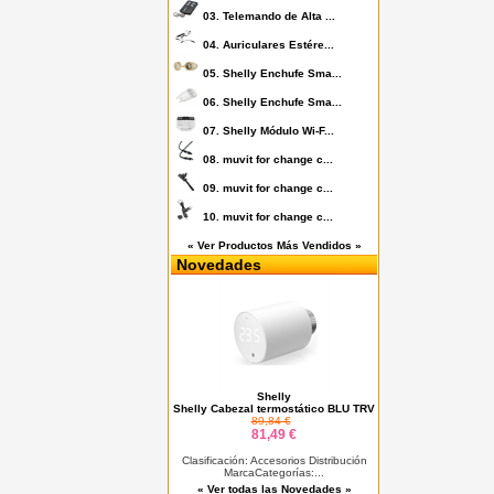
03.
Telemando de Alta ...
04.
Auriculares Estére...
05.
Shelly Enchufe Sma...
06.
Shelly Enchufe Sma...
07.
Shelly Módulo Wi-F...
08.
muvit for change c...
09.
muvit for change c...
10.
muvit for change c...
« Ver Productos Más Vendidos »
Novedades
Shelly
Shelly Cabezal termostático BLU TRV
89,84 €
81,49 €
Clasificación: Accesorios Distribución
MarcaCategorías:...
« Ver todas las Novedades »