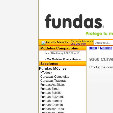
Atención Telefónica
902 998 948
Modelos Compatibles
Inicio
»
Modelos
Ir a
9360 Curv
« Ver Modelos Compatibles »
Secciones
Productos com
Fundas Móviles
«Todos»
Carcasas Completas
Carcasas Traseras
Fundas Acuáticas
Fundas Bimat
Fundas Bolsillo
Fundas Brazalete
Fundas Bumper
Fundas Calcetín
Fundas con Tapa