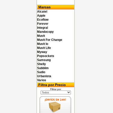
Marcas
Alcatel
Apple
Ecoflow
Forever
Integral
Mandocopy
Muvit
Muvit For Change
Muvit Io
Muvit Life
Myway
Popsockets
Samsung
Shelly
Subblim
Sudio
Urbanista
Varios
Filtra por Precio
Filtrar por