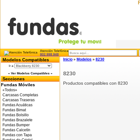
Atención Telefónica
902 998 948
Modelos Compatibles
Inicio
»
Modelos
»
8230
Ir a
8230
« Ver Modelos Compatibles »
Secciones
Productos compatibles con 8230
Fundas Móviles
«Todos»
Carcasas Completas
Carcasas Traseras
Fundas Acuáticas
Fundas Bimat
Fundas Bolsillo
Fundas Brazalete
Fundas Bumper
Fundas Calcetín
Fundas con Tapa