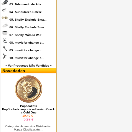
03.
Telemando de Alta ...
04.
Auriculares Estére...
05.
Shelly Enchufe Sma...
06.
Shelly Enchufe Sma...
07.
Shelly Módulo Wi-F...
08.
muvit for change c...
09.
muvit for change c...
10.
muvit for change c...
« Ver Productos Más Vendidos »
Novedades
Popsockets
PopSockets soporte adhesivo Crack
a Cold One
19,49 €
5,97 €
Categoría: Accesorios Distribución
Marca Clasificación:...