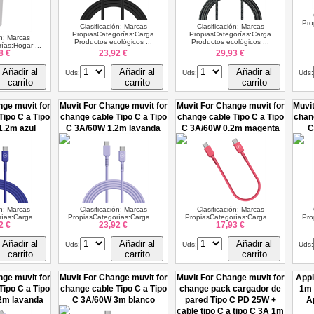
Pro
Clasificación: Marcas
Clasificación: Marcas
PropiasCategorías:Carga
PropiasCategorías:Carga
ón: Marcas
Productos ecológicos ...
Productos ecológicos ...
ías:Hogar ...
8 €
23,92 €
29,93 €
Añadir al
Añadir al
Añadir al
Uds:
Uds:
Uds:
carrito
carrito
carrito
nge muvit for
Muvit For Change muvit for
Muvit For Change muvit for
Muvit
Tipo C a Tipo
change cable Tipo C a Tipo
change cable Tipo C a Tipo
chan
1.2m azul
C 3A/60W 1.2m lavanda
C 3A/60W 0.2m magenta
C
ón: Marcas
Clasificación: Marcas
Clasificación: Marcas
ías:Carga ...
PropiasCategorías:Carga ...
PropiasCategorías:Carga ...
Pro
2 €
23,92 €
17,93 €
Añadir al
Añadir al
Añadir al
Uds:
Uds:
Uds:
carrito
carrito
carrito
nge muvit for
Muvit For Change muvit for
Muvit For Change muvit for
Appl
Tipo C a Tipo
change cable Tipo C a Tipo
change pack cargador de
1m 
2m lavanda
C 3A/60W 3m blanco
pared Tipo C PD 25W +
A
cable tipo C a tipo C 3A 1m