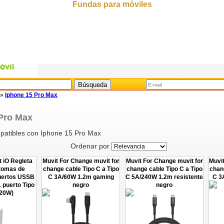
Fundas para móviles
»
Iphone 15 Pro Max
Pro Max
patibles con Iphone 15 Pro Max
Ordenar por
t iO Regleta
Muvit For Change muvit for
Muvit For Change muvit for
Muvit
 tomas de
change cable Tipo C a Tipo
change cable Tipo C a Tipo
chan
puertos USSB
C 3A/60W 1.2m gaming
C 5A/240W 1.2m resistente
C 3
 puerto Tipo
negro
negro
(20W)