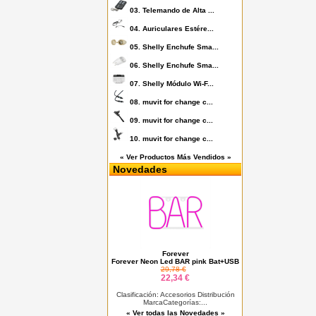
03.
Telemando de Alta ...
04.
Auriculares Estére...
05.
Shelly Enchufe Sma...
06.
Shelly Enchufe Sma...
07.
Shelly Módulo Wi-F...
08.
muvit for change c...
09.
muvit for change c...
10.
muvit for change c...
« Ver Productos Más Vendidos »
Novedades
Forever
Forever Neon Led BAR pink Bat+USB
29,78 €
22,34 €
Clasificación: Accesorios Distribución
MarcaCategorías:...
« Ver todas las Novedades »