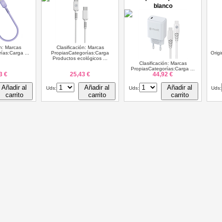
blanco
ón: Marcas
Clasificación: Marcas
ías:Carga ...
PropiasCategorías:Carga
Orig
Productos ecológicos ...
Clasificación: Marcas
PropiasCategorías:Carga ...
3 €
25,43 €
44,92 €
Añadir al
Añadir al
Añadir al
Uds:
Uds:
Uds:
carrito
carrito
carrito