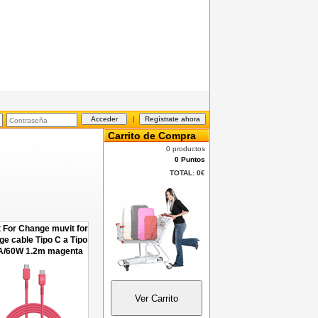
|
Carrito de Compra
0 productos
0 Puntos
TOTAL:
0€
 For Change muvit for
ge cable Tipo C a Tipo
A/60W 1.2m magenta