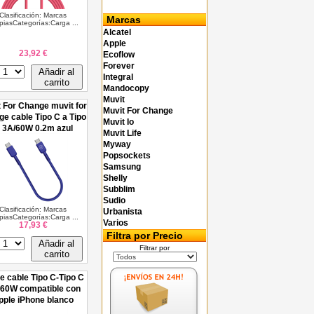
Clasificación: Marcas
Marcas
piasCategorías:Carga ...
Alcatel
Apple
23,92 €
Ecoflow
Forever
Añadir al
Integral
carrito
Mandocopy
Muvit
 For Change muvit for
Muvit For Change
ge cable Tipo C a Tipo
Muvit Io
 3A/60W 0.2m azul
Muvit Life
Myway
Popsockets
Samsung
Shelly
Subblim
Sudio
Clasificación: Marcas
Urbanista
piasCategorías:Carga ...
Varios
17,93 €
Filtra por Precio
Añadir al
Filtrar por
carrito
e cable Tipo C-Tipo C
60W compatible con
pple iPhone blanco