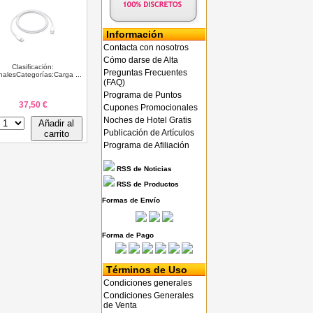
Información
Contacta con nosotros
Cómo darse de Alta
Clasificación:
Preguntas Frecuentes
inalesCategorías:Carga ...
(FAQ)
Programa de Puntos
37,50 €
Cupones Promocionales
Noches de Hotel Gratis
Añadir al
Publicación de Artículos
carrito
Programa de Afiliación
RSS de Noticias
RSS de Productos
Formas de Envío
Forma de Pago
Términos de Uso
Condiciones generales
Condiciones Generales
de Venta