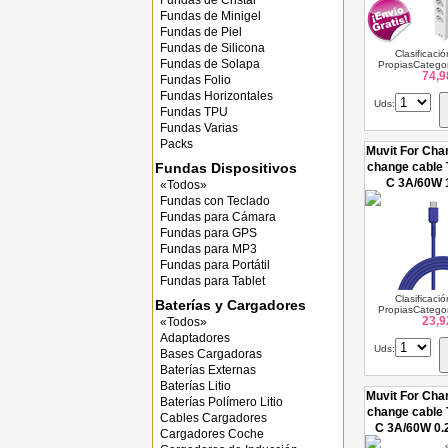
Fundas de Cristal
Fundas de Minigel
Fundas de Piel
Fundas de Silicona
Clasificaci
Fundas de Solapa
PropiasCategor
74,9
Fundas Folio
Fundas Horizontales
Uds:
Fundas TPU
Fundas Varias
Packs
Muvit For Cha
Fundas Dispositivos
change cable 
C 3A/60W 
«Todos»
Fundas con Teclado
Fundas para Cámara
Fundas para GPS
Fundas para MP3
Fundas para Portátil
Fundas para Tablet
Clasificaci
Baterías y Cargadores
PropiasCategor
23,9
«Todos»
Adaptadores
Uds:
Bases Cargadoras
Baterías Externas
Baterías Litio
Muvit For Cha
Baterías Polímero Litio
change cable 
Cables Cargadores
C 3A/60W 0.
Cargadores Coche