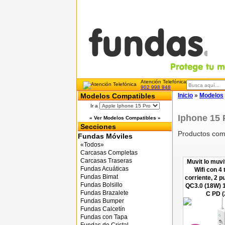
Atención Telefónica
902 998 948
Modelos Compatibles
Inicio
»
Modelos
Ir a
Iphone 15 
« Ver Modelos Compatibles »
Secciones
Productos com
Fundas Móviles
«Todos»
Carcasas Completas
Carcasas Traseras
Muvit Io muvi
Fundas Acuáticas
Wifi con 4
Fundas Bimat
corriente, 2 
Fundas Bolsillo
QC3.0 (18W) 1
Fundas Brazalete
C PD 
Fundas Bumper
Fundas Calcetín
Fundas con Tapa